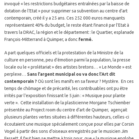
invoqué « les restrictions budgétaires entraînées par la baisse de
dotation de l’Etat » pour supprimer sa subvention au centre d’art
contemporain, créé il y a 25 ans. Ces 252 000 euros manquants
représentaient 40% du budget, le reste étant financé par l’Etat à
travers la DRAC, la région et le département : le Quartier, esplanade
François-Mitterrand à Quimper, a donc
fermé.
A part quelques officiels et la protestation de la Ministre de la
culture en personne, peu d’émotion parmi la population, la presse
locale ou le « prolétariat » des artistes bretons… « Le Monde » est
perplexe…
Sans l’argent municipal ou va donc l’Art dit
contemporain ?
Où sont les manifs en sa faveur ? Mystère. En ces
temps de chômage et de précarité, les contribuables ont pu être
irrités par l’exposition finissant le 5 juin : « Musique pour plante
verte ». Cette installation de la plasticienne Morgane Tschiember
présentée au Project room du centre d’art de Quimper, agençait
plusieurs plantes vertes situées à différentes hauteurs, celles-ci
écoutaient une musique spécialement conçue pour elles par Corsin
Vogel à partir des sons d’oiseaux enregistrés par le musicien Jim
Fassett. Il faut bien se mettre à trois pour que « la musique englobe