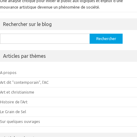
Une analyse critique pour initier le public aux logiques et enjeux d’une
mouvance artistique devenue un phénomène de société.
Rechercher sur le blog
Rechercher :
Articles par thèmes
A propos
Art dit "contemporain", l'AC
Art et christianisme
Histoire de l'Art
Le Grain de Sel
Sur quelques ouvrages