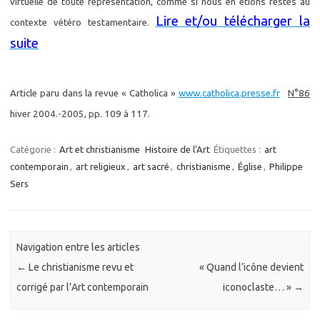
virtuelle de toute représentation, comme si nous en étions restés au
Lire et/ou télécharger la
contexte vétéro testamentaire.
suite
Article paru dans la revue « Catholica »
www.catholica.presse.fr
N°86
hiver 2004.
-2005, pp. 109 à 117.
Catégorie :
Art et christianisme
Histoire de l'Art
Étiquettes :
art
contemporain
,
art religieux
,
art sacré
,
christianisme
,
Église
,
Philippe
Sers
Navigation entre les articles
←
Le christianisme revu et
« Quand l’icône devient
corrigé par l’Art contemporain
iconoclaste… »
→