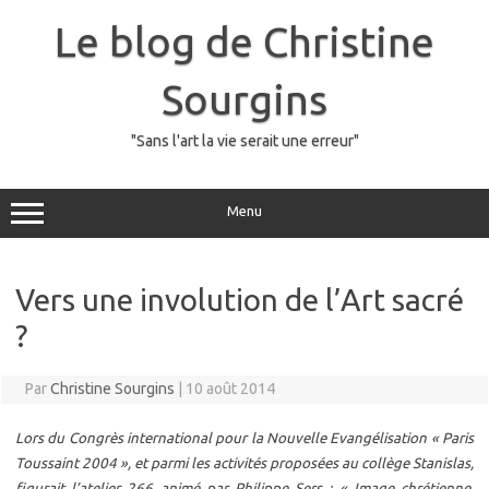
Skip
to
Le blog de Christine
content
Sourgins
"Sans l'art la vie serait une erreur"
Menu
Vers une involution de l’Art sacré
?
Par
Christine Sourgins
|
10 août 2014
Lors du Congrès international pour la Nouvelle Evangélisation « Paris
Toussaint 2004 », et parmi les activités proposées au collège Stanislas,
figurait l’atelier 266 animé par Philippe Sers : « Image chrétienne,