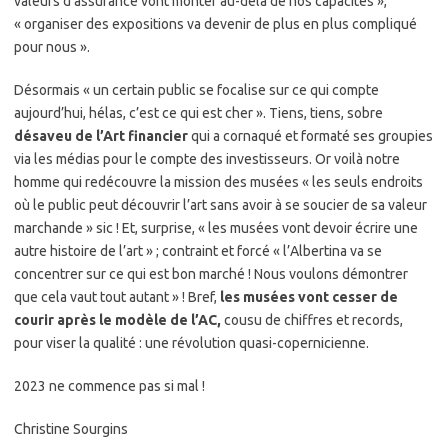
valeurs d’assurance vont monter au-delà de nos capacités »,
« organiser des expositions va devenir de plus en plus compliqué
pour nous ».
Désormais « un certain public se focalise sur ce qui compte
aujourd’hui, hélas, c’est ce qui est cher ». Tiens, tiens, sobre
désaveu de l’Art financier
qui a cornaqué et formaté ses groupies
via les médias pour le compte des investisseurs. Or voilà notre
homme qui redécouvre la mission des musées « les seuls endroits
où le public peut découvrir l’art sans avoir à se soucier de sa valeur
marchande » sic ! Et, surprise, « les musées vont devoir écrire une
autre histoire de l’art » ; contraint et forcé « l’Albertina va se
concentrer sur ce qui est bon marché ! Nous voulons démontrer
que cela vaut tout autant » ! Bref,
les musées vont cesser de
courir après le modèle de l’AC,
cousu de chiffres et records,
pour viser la qualité : une révolution quasi-copernicienne.
2023 ne commence pas si mal !
Christine Sourgins