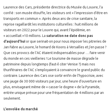
Laurence des Cars, présidente directrice du Musée du Louvre, l’a
confié : son musée étouffe, les visiteurs ont « l’impression d’être en
transports en commun ». Après deux ans de crise sanitaire, la
reprise ragaillardit les institutions culturelles : huit millions de
visiteurs en 2022 pour le Louvre qui, avant l’épidémie, en
« accueillait »10 millions. La
saturation ne date donc pas
d’aujourd’hui
or que serinait-on pour nous imposer les pitreries de
Jan Fabre au Louvre, le homard de Koons à Versailles et j’en passe ?
Que ces provocs de l’AC étaient indispensables pour … faire venir
du monde en ces vieilleries ! Le tourisme de masse dégrade le
patrimoine depuis longtemps (faut-il citer Venise ?) mais nos
thuriféraires de l’AC s’employaient à convaincre le grand public du
contraire. Laurence des Cars ose sortir enfin de l’hypocrisie, avec
une jauge de 30 000 visiteurs par jour, une heure d’ouverture en
plus, envisageant même de « casser le dogme » de la Pyramide,
entrée unique prévue pour une fréquentation de 4 millions par an
seulement.
L’envolée du marché