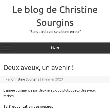
Skip
to
Le blog de Christine
content
Sourgins
"Sans l'art la vie serait une erreur"
Menu
Deux aveux, un avenir !
Par
Christine Sourgins
|
9 janvier 2023
L’année commence par deux aveux, ou plutôt deux désaveux
tacites.
Surfréquentation des musées