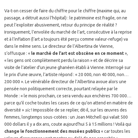
Va-t-on cesser de faire du chiffre pour le chiffre (maxime qui, au
passage, a détruit aussi l’hôpital) : le patrimoine est fragile, on ne
peut l’exploiter abusivement, retour du principe de réalité ?
Ironiquement, l’envolée du marché de l’art, consécutive à la reprise
et à l’inflation (l’art a toujours été perçu comme valeur-refuge) va
dans le même sens. Le directeur de l’Albertina de Vienne,
s’offusque : «
le marché de l’art est obscène en ce moment
»,
« les gens ont complètement perdu la raison » et de décrire sa
visite de l’atelier d’un jeune ghanéen établi à Vienne. Interrogé sur
le prix d’une œuvre, l’artiste répond : « 20 000, non 40 000, non…
200 000 ». Le vénérable directeur de l’Albertina avoue alors une
pensée non politiquement correcte, pourtant relayée par le
Monde : « le mois prochain, ce sera vendu aux enchères 700 000…
parce qu’il coche toutes les cases de ce qu’on attend en matière de
diversité »
sic
! Impossible de se replier, dit-il, sur les œuvres des
femmes, longtemps sous-cotées : un Joan Mitchell qui valait 500
000 dollars il y a dix ans, coute aujourd’hui 5 à 15 millions ! Voilà qui
change le fonctionnement des musées publics
« car toutes les