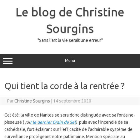
Skip
to
Le blog de Christine
content
Sourgins
"Sans l'art la vie serait une erreur"
Menu
Qui tient la corde à la rentrée ?
Par
Christine Sourgins
|
14 septembre 2020
Cet été, la ville de Nantes se sera donc distinguée avec sa fontaine-
pisseuse (
voi
r le dernier Grain de Sel
)
puis avec l’incendie de sa
cathédrale, fort éclairant sur l’efficacité de l’admirable système de
surveillance protégeant notre patrimoine. Mention spéciale au