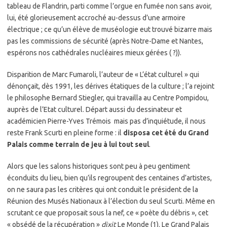
tableau de Flandrin, parti comme l’orgue en fumée non sans avoir,
lui, été glorieusement accroché au-dessus d’une armoire
électrique ; ce qu’un élève de muséologie eut trouvé bizarre mais
pas les commissions de sécurité (après Notre-Dame et Nantes,
espérons nos cathédrales nucléaires mieux gérées ( ?)).
Disparition de Marc Fumaroli, l’auteur de « L’état culturel » qui
dénonçait, dès 1991, les dérives étatiques de la culture ; l’a rejoint
le philosophe Bernard Stiegler, qui travailla au Centre Pompidou,
auprès de l’Etat culturel. Départ aussi du dessinateur et
académicien Pierre-Yves Trémois mais pas d’inquiétude, il nous
reste Frank Scurti en pleine forme : il
disposa cet été du Grand
Palais comme terrain de jeu à lui tout seul
.
Alors que les salons historiques sont peu à peu gentiment
éconduits du lieu, bien qu’ils regroupent des centaines d’artistes,
on ne saura pas les critères qui ont conduit le président de la
Réunion des Musés Nationaux à l’élection du seul Scurti. Même en
scrutant ce que proposait sous la nef, ce « poète du débris », cet
« obsédé de la récupération »
dixit
Le Monde (1). Le Grand Palais