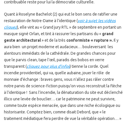
contribuable reste pour lui la démocratie culturelle.
Quant à Roselyne Bachelot (2) qui eut le bon sens de ratifier une
restauration de Notre-Dame à l’identique (
voir à sujet les vidéos
cliquez
), elle vint au « Grand jury RTL » de septembre en portant un
masque signé Orlan, et tint à rassurer les partisans du «
grand
geste architectural
» et de la très
conformiste « rupture ».
Il y
aura bien un projet moderne et audacieux… bouleversant les
alentours immédiats de la cathédrale. De grandes chances pour
que le parvis clean, tape l’œil, paradis des bobos en verre
transparent (
cliquez pour plus d’infos
) tienne la corde. Quel
incendie providentiel, qui va, quelle aubaine, jouer le rôle de
monnaie d’échange : braves gens, vous n’allez pas râler contre
notre parvis de science-fiction puisqu’on vous reconstruit la flèche
à l’identique ! Sans l’incendie, la dénaturation du site eut déclenché
illico une levée de bouclier… car le patrimoine ne peut survivre,
comme toute espèce menacée, que dans une niche écologique ou
historisante. Comptez bien, comme disait Debord, que « le
traitement médiatique fera perdre de vue la véritable opération… »