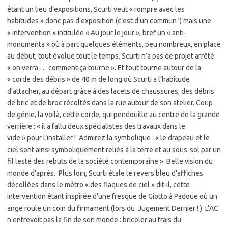
étant un lieu d’expositions, Scurti veut « rompre avec les
habitudes » donc pas d’exposition (c’est d’un commun !) mais une
« intervention » intitulée « Au jour le jour », bref un « anti-
monumenta » où à part quelques éléments, peu nombreux, en place
au début, tout évolue tout le temps. Scurti n’a pas de projet arrêté
« on verra … comment ça tourne ». Et tout tourne autour de la
« corde des débris » de 40 m de long où Scurti a l’habitude
d’attacher, au départ grâce à des lacets de chaussures, des débris
de bric et de broc récoltés dans la rue autour de son atelier. Coup
de génie, la voilà, cette corde, qui pendouille au centre de la grande
verrière : « il a fallu deux spécialistes des travaux dans le
vide » pour l’installer ! Admirez la symbolique : « le drapeau et le
ciel sont ainsi symboliquement reliés à la terre et au sous-sol par un
fil lesté des rebuts de la société contemporaine ». Belle vision du
monde d’après. Plus loin, Scurti étale le revers bleu d’affiches
décollées dans le métro « des flaques de ciel » dit-il, cette
intervention étant inspirée d’une fresque de Giotto à Padoue où un
ange roule un coin du firmament (lors du Jugement Dernier ! ). L’AC
n’entrevoit pas la fin de son monde : bricoler au frais du