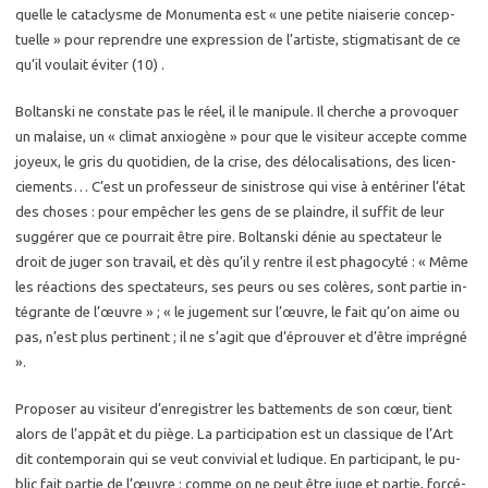
quelle le ca­ta­clysme de Mo­nu­men­ta est « une pe­tite niai­se­rie concep­
tuelle » pour re­prendre une ex­pres­sion de l’ar­tiste, stig­ma­ti­sant de ce
qu’il vou­lait évi­ter (10) .
Bol­tans­ki ne constate pas le réel, il le ma­ni­pule. Il cherche a pro­vo­quer
un ma­laise, un « cli­mat an­xio­gène » pour que le vi­si­teur ac­cepte comme
joyeux, le gris du quo­ti­dien, de la crise, des dé­lo­ca­li­sa­tions, des li­cen­
cie­ments… C’est un pro­fes­seur de si­nis­trose qui vise à en­té­ri­ner l’état
des choses : pour em­pê­cher les gens de se plaindre, il suf­fit de leur
sug­gé­rer que ce pour­rait être pire. Bol­tans­ki dénie au spec­ta­teur le
droit de juger son tra­vail, et dès qu’il y rentre il est pha­go­cy­té : « Même
les ré­ac­tions des spec­ta­teurs, ses peurs ou ses co­lères, sont par­tie in­
té­grante de l’œuvre » ; « le ju­ge­ment sur l’œuvre, le fait qu’on aime ou
pas, n’est plus per­ti­nent ; il ne s’agit que d’éprou­ver et d’être im­pré­gné
».
Pro­po­ser au vi­si­teur d’en­re­gis­trer les bat­te­ments de son cœur, tient
alors de l’appât et du piège. La par­ti­ci­pa­tion est un clas­sique de l’Art
dit contem­po­rain qui se veut convi­vial et lu­dique. En par­ti­ci­pant, le pu­
blic fait par­tie de l’œuvre ; comme on ne peut être juge et par­tie, for­cé­