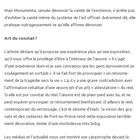
Mais Mo­nu­men­ta, cen­sée dé­non­cer la va­ni­té de l’exis­tence, n’ar­rête pas
d’ex­hi­ber la va­ni­té même du sys­tème de l’art of­fi­ciel. Au­tre­ment dit, elle
pra­tique ou­tra­geu­se­ment ce qu’elle af­firme dé­non­cer.
Art du constat ?
L’ar­tiste dé­clare qu’il pro­pose une ex­pé­rience plus qu’une ex­po­si­tion,
qu’il nous offre le pri­vi­lège d’être à l’in­té­rieur de l’œuvre. « Il s’agit
d’une ex­pé­rience dure et je suis convain­cu que les gens éprou­ve­ront un
sou­la­ge­ment en sor­tant ». Il se fait fort de pro­vo­quer « un re­tour­ne­
ment de la tra­gé­die vers la vie ». Là, il y a une grave contra­dic­tion avec
l’af­fir­ma­tion re­bat­tue d’une œuvre (et d’un art) « at­tes­ta­toire » du réel.
Si elle est pur constat du réel, l’œuvre est de plain-pied avec lui, et ne
peut es­pé­rer pro­vo­quer ce re­tour­ne­ment bien­fai­sant. D’ailleurs le réel,
contem­po­rain du ver­nis­sage, c’est le séisme d’Haïti : la vi­sion des gra­
vats et des ca­davres de Port-au-Prince rend cette ex­po­si­tion ter­ri­ble­
ment dé­co­ra­tive, dotée d’une mor­bi­desse très bcbg.
Les mé­dias et l’ac­tua­li­té nous ont mon­tré une ca­tas­trophe de­vant la­