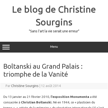
Skip
to
Le blog de Christine
content
Sourgins
"Sans l'art la vie serait une erreur"
Menu
Bol­tans­ki au Grand Pa­lais :
triomphe de la Va­ni­té
Par
Christine Sourgins
|
12 août 2014
Du 13 jan­vier au 21 fé­vrier 2010,
l’ex­po­si­tion Mo­nu­men­ta
a été
consa­crée à
Chris­tian Bol­tanski.
Né en 1944, ce « plas­ti­cien du
temps », « ar­tiste de la mé­moire » de ré­pu­ta­tion in­ter­na­tio­nale (1) s‘est