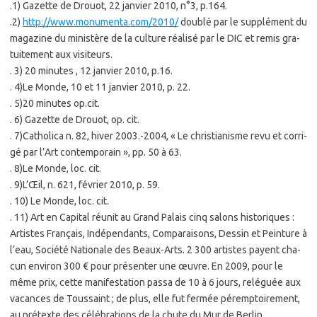
.1) Ga­zette de Drouot, 22 jan­vier 2010, n°3, p.164.
.2)
http://www.monumenta.com/2010/
dou­blé par le sup­plé­ment du
ma­ga­zine du mi­nis­tère de la culture réa­li­sé par le DIC et remis gra­
tui­te­ment aux vi­si­teurs.
. 3) 20 mi­nutes , 12 jan­vier 2010, p.16.
. 4)Le Monde, 10 et 11 jan­vier 2010, p. 22.
. 5)20 mi­nutes op.cit.
. 6) Ga­zette de Drouot, op. cit.
. 7)Ca­tho­li­ca n. 82, hiver 2003.-2004, « Le chris­tia­nisme revu et cor­ri­
gé par l’Art contem­po­rain », pp. 50 à 63.
. 8)Le Monde, loc. cit.
. 9)L’Œil, n. 621, fé­vrier 2010, p. 59.
. 10) Le Monde, loc. cit.
. 11) Art en Ca­pi­tal réunit au Grand Pa­lais cinq sa­lons his­to­riques :
Ar­tistes Fran­çais, In­dé­pen­dants, Com­pa­rai­sons, Des­sin et Pein­ture à
l’eau, So­cié­té Na­tio­nale des Beaux-Arts. 2 300 ar­tistes payent cha­
cun en­vi­ron 300 € pour pré­sen­ter une œuvre. En 2009, pour le
même prix, cette ma­ni­fes­ta­tion passa de 10 à 6 jours, re­lé­guée aux
va­cances de Tous­saint ; de plus, elle fut fer­mée pé­remp­toi­re­ment,
au pré­texte des cé­lé­bra­tions de la chute du Mur de Ber­lin…