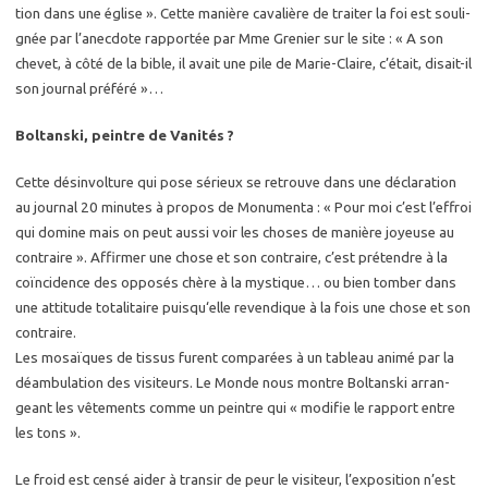
tion dans une église ». Cette ma­nière ca­va­lière de trai­ter la foi est sou­li­
gnée par l’anec­dote rap­por­tée par Mme Gre­nier sur le site : « A son
che­vet, à côté de la bible, il avait une pile de Ma­rie-Claire, c’était, di­sait-il
son jour­nal pré­fé­ré »…
Bol­tans­ki, peintre de Va­ni­tés ?
Cette dé­sin­vol­ture qui pose sé­rieux se re­trouve dans une dé­cla­ra­tion
au jour­nal 20 mi­nutes à pro­pos de Mo­nu­men­ta : « Pour moi c’est l’ef­froi
qui do­mine mais on peut aussi voir les choses de ma­nière joyeuse au
contraire ». Af­fir­mer une chose et son contraire, c’est pré­tendre à la
coïnci­dence des op­po­sés chère à la mys­tique… ou bien tom­ber dans
une at­ti­tude to­ta­li­taire puis­qu‘elle re­ven­dique à la fois une chose et son
contraire.
Les mosaïques de tis­sus furent com­pa­rées à un ta­bleau animé par la
dé­am­bu­la­tion des vi­si­teurs. Le Monde nous montre Bol­tans­ki ar­ran­
geant les vê­te­ments comme un peintre qui « mo­di­fie le rap­port entre
les tons ».
Le froid est censé aider à tran­sir de peur le vi­si­teur, l’ex­po­si­tion n’est