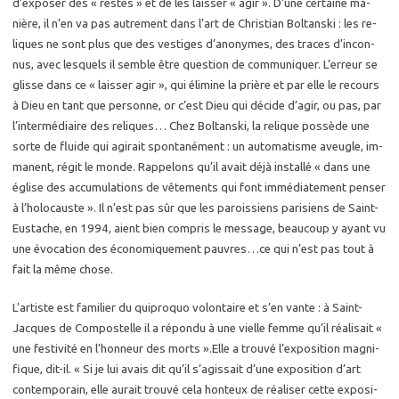
d’ex­po­ser des « restes » et de les lais­ser « agir ». D’une cer­taine ma­
nière, il n’en va pas au­tre­ment dans l’art de Chris­tian Bol­tans­ki : les re­
liques ne sont plus que des ves­tiges d’ano­nymes, des traces d’in­con­
nus, avec les­quels il semble être ques­tion de com­mu­ni­quer. L’er­reur se
glisse dans ce « lais­ser agir », qui éli­mine la prière et par elle le re­cours
à Dieu en tant que per­sonne, or c’est Dieu qui dé­cide d’agir, ou pas, par
l’in­ter­mé­diaire des re­liques… Chez Bol­tans­ki, la re­lique pos­sède une
sorte de fluide qui agi­rait spon­ta­né­ment : un au­to­ma­tisme aveugle, im­
ma­nent, régit le monde. Rap­pe­lons qu’il avait déjà ins­tal­lé « dans une
église des ac­cu­mu­la­tions de vê­te­ments qui font im­mé­dia­te­ment pen­ser
à l’ho­lo­causte ». Il n’est pas sûr que les pa­rois­siens pa­ri­siens de Saint-
Eus­tache, en 1994, aient bien com­pris le mes­sage, beau­coup y ayant vu
une évo­ca­tion des éco­no­mi­que­ment pauvres…ce qui n’est pas tout à
fait la même chose.
L’ar­tiste est fa­mi­lier du qui­pro­quo vo­lon­taire et s’en vante : à Saint-
Jacques de Com­pos­telle il a ré­pon­du à une vielle femme qu’il réa­li­sait «
une fes­ti­vi­té en l’hon­neur des morts ».Elle a trou­vé l’ex­po­si­tion ma­gni­
fique, dit-il. « Si je lui avais dit qu’il s’agis­sait d’une ex­po­si­tion d’art
contem­po­rain, elle au­rait trou­vé cela hon­teux de réa­li­ser cette ex­po­si­