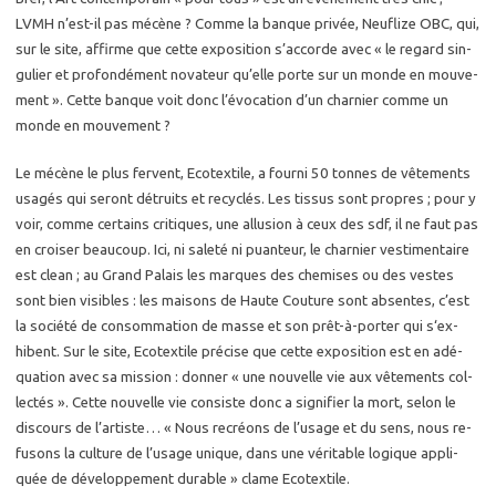
LVMH n’est-il pas mé­cène ? Comme la banque pri­vée, Neu­flize OBC, qui,
sur le site, af­firme que cette ex­po­si­tion s’ac­corde avec « le re­gard sin­
gu­lier et pro­fon­dé­ment no­va­teur qu’elle porte sur un monde en mou­ve­
ment ». Cette banque voit donc l’évo­ca­tion d’un char­nier comme un
monde en mou­ve­ment ?
Le mé­cène le plus fervent, Eco­tex­tile, a four­ni 50 tonnes de vê­te­ments
usa­gés qui se­ront dé­truits et re­cy­clés. Les tis­sus sont propres ; pour y
voir, comme cer­tains cri­tiques, une al­lu­sion à ceux des sdf, il ne faut pas
en croi­ser beau­coup. Ici, ni sa­le­té ni puan­teur, le char­nier ves­ti­men­taire
est clean ; au Grand Pa­lais les marques des che­mises ou des vestes
sont bien vi­sibles : les mai­sons de Haute Cou­ture sont ab­sentes, c’est
la so­cié­té de consom­ma­tion de masse et son prêt-à-por­ter qui s‘ex­
hibent. Sur le site, Eco­tex­tile pré­cise que cette ex­po­si­tion est en adé­
qua­tion avec sa mis­sion : don­ner « une nou­velle vie aux vê­te­ments col­
lec­tés ». Cette nou­velle vie consiste donc a si­gni­fier la mort, selon le
dis­cours de l’ar­tiste… « Nous re­créons de l’usage et du sens, nous re­
fu­sons la culture de l’usage unique, dans une vé­ri­table lo­gique ap­pli­
quée de dé­ve­lop­pe­ment du­rable » clame Eco­tex­tile.