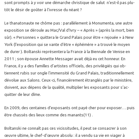
sont prompts à y voir une dé­marche chris­tique de salut n’est-il pas plu­
tôt le désir de goû­ter à l’ivresse du néant ?
Le tha­na­to­naute ne chôme pas : pa­ral­lè­le­ment à Mo­nu­men­ta, une autre
ex­po­si­tion se dé­roule au Mac/Val d’Ivry – « Après » (après la mort, bien
sûr). « Per­sonnes » quit­te­ra le Grand Pa­lais pour être « re­jouée » à New
York (l’ex­po­si­tion qui se vante d’être « éphé­mère » a trou­vé le moyen
de durer ). Bol­tans­ki re­pré­sen­te­ra la France à la Bien­nale de Ve­nise en
2011 ; son épouse An­nette Mes­sa­ger avait déjà eu cet hon­neur. En
France, il y a des fa­milles d’ar­tistes of­fi­ciels, des pri­vi­lé­giés qui ob­
tiennent rubis sur ongle l’im­men­si­té du Grand Pa­lais, tra­di­tion­nel­le­ment
dé­vo­lue aux Sa­lons. Ceux-ci, fi­nan­ciè­re­ment étran­glés par le mi­nis­tère,
doivent, aux dé­pens de la qua­li­té, mul­ti­plier les ex­po­sants pour s’ac­
quit­ter de leur dîme.
En 2009, des cen­taines d’ex­po­sants ont payé cher pour ex­po­ser… puis
être chas­sés des lieux comme des ma­nants(11) .
Bol­tans­ki ne connaît pas ces vi­cis­si­tudes, il peut se consa­crer à son
œuvre ul­time, le chef-d’œuvre ab­so­lu : il a vendu sa vie en via­ger à