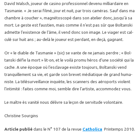
David Walsch, joueur de ca­si­no pro­fes­sion­nel de­ve­nu mil­liar­daire en
Tas­ma­nie. « Je serai filmé, jour et nuit, par trois ca­mé­ras. Sauf dans ma
chambre à cou­cher », ma­gné­to­sco­pé dans son ate­lier donc, jusqu’à sa
mort. Le geste est faus­tien, mais comme il n’est pas sûr que Bol­tans­ki
ad­mette l’exis­tence de l’âme, il vend donc son image. Le via­ger est cal­
cu­lé sur huit ans ; au-de­là le joueur est per­dant, en deçà, ga­gnant.
Or « le diable de Tas­ma­nie » (sic) se vante de ne ja­mais perdre ; « Bol­
tans­ki défie la mort » lit-on, et le voilà promu héros d’une so­cié­té qui la
cache. A une époque où l’es­cla­vage existe tou­jours, Bol­tans­ki vend
tran­quille­ment sa vie, et garde son bre­vet mé­dia­tique de grand hu­ma­
niste. La té­lé­sur­veillance in­quiète, les scan­ners des aé­ro­ports violent
l’in­ti­mi­té : faites comme moi, semble dire l’ar­tiste, ac­com­mo­dez vous.
Le maître ès va­ni­té nous dé­livre sa leçon de ser­vi­tude vo­lon­taire.
Christine Sourgins
Article publié
dans le N° 107 de la revue
Catholica
Printemps 2010.