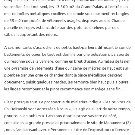
vu confier, à lui tout seul, les 13 500 m2 du Grand Pa­lais. A l’en­trée, un
mur de boîtes mé­tal­liques rouillées dis­si­mule soixante-neuf rec­tangles
de 35 m2 com­po­sés de vê­te­ments usa­gés, dis­po­sés au sol. Chaque
par­celle de fripes est en­ca­drée par des po­tences, re­liées par des
câbles, sup­por­tant des néons.
A ces mon­tants s’ac­crochent de pe­tits haut-par­leurs dif­fu­sant le son de
bat­te­ments de cœur. Le tout est do­mi­né par une pul­sa­tion plus sourde
qui ré­sonne sous la ver­rière, comme un bruit d’usine. Au mi­lieu de la nef,
une py­ra­mide de vê­te­ments d’une quin­zaine de mètres de haut est sur­
plom­bée par une grue de chan­tier dont la pince mé­tal­lique des­cend
dou­ce­ment, sai­sit quelques hardes, les re­monte bien haut puis s’ouvre :
les linges re­tombent et la pince re­com­mence son ma­nège sans fin…
C’est presque tout. Le pros­pec­tus du mi­nis­tère in­dique « les œuvres de
Ch. Bol­tans­ki sont adres­sées à tous », il s’agit de « l’art de notre temps,
pour tous les pu­blics ». Lais­sons donc la prose sa­vante de côté,
consul­tons la grande presse et prin­ci­pa­le­ment le site de Mo­nu­men­ta (2)
, nous fa­mi­lia­ri­sant avec « Per­sonnes », titre de l’ex­po­si­tion : « L’œuvre