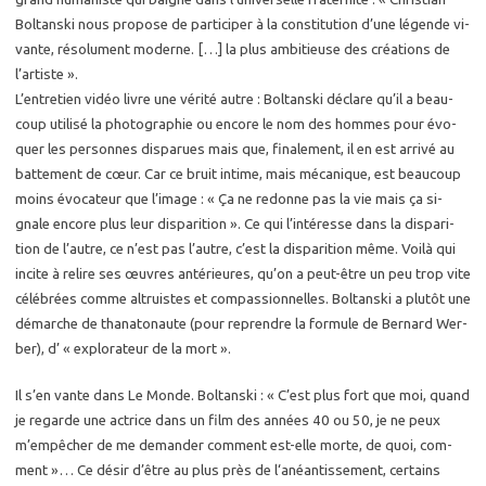
Bol­tans­ki nous pro­pose de par­ti­ci­per à la consti­tu­tion d’une lé­gende vi­
vante, ré­so­lu­ment mo­derne. […] la plus am­bi­tieuse des créa­tions de
l’ar­tiste ».
L’en­tre­tien vidéo livre une vé­ri­té autre : Bol­tans­ki dé­clare qu’il a beau­
coup uti­li­sé la pho­to­gra­phie ou en­core le nom des hommes pour évo­
quer les per­sonnes dis­pa­rues mais que, fi­na­le­ment, il en est ar­ri­vé au
bat­te­ment de cœur. Car ce bruit in­time, mais mé­ca­nique, est beau­coup
moins évo­ca­teur que l’image : « Ça ne re­donne pas la vie mais ça si­
gnale en­core plus leur dis­pa­ri­tion ». Ce qui l’in­té­resse dans la dis­pa­ri­
tion de l’autre, ce n’est pas l’autre, c’est la dis­pa­ri­tion même. Voilà qui
in­cite à re­lire ses œuvres an­té­rieures, qu’on a peut-être un peu trop vite
cé­lé­brées comme al­truistes et com­pas­sion­nelles. Bol­tans­ki a plu­tôt une
dé­marche de tha­na­to­naute (pour re­prendre la for­mule de Ber­nard Wer­
ber), d’ « ex­plo­ra­teur de la mort ».
Il s’en vante dans Le Monde. Bol­tans­ki : « C’est plus fort que moi, quand
je re­garde une ac­trice dans un film des an­nées 40 ou 50, je ne peux
m’em­pê­cher de me de­man­der com­ment est-elle morte, de quoi, com­
ment »… Ce désir d’être au plus près de l‘anéan­tis­se­ment, cer­tains