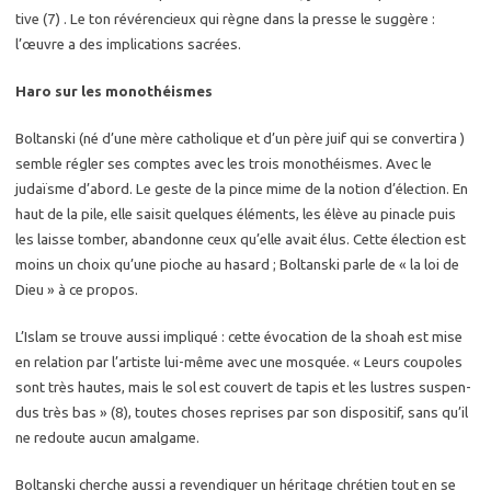
tive (7) . Le ton ré­vé­ren­cieux qui règne dans la presse le sug­gère :
l’œuvre a des im­pli­ca­tions sa­crées.
Haro sur les mo­no­théismes
Bol­tans­ki (né d’une mère ca­tho­lique et d’un père juif qui se conver­ti­ra )
semble ré­gler ses comptes avec les trois mo­no­théismes. Avec le
judaïsme d’abord. Le geste de la pince mime de la no­tion d’élec­tion. En
haut de la pile, elle sai­sit quelques élé­ments, les élève au pi­nacle puis
les laisse tom­ber, aban­donne ceux qu’elle avait élus. Cette élec­tion est
moins un choix qu’une pioche au ha­sard ; Bol­tans­ki parle de « la loi de
Dieu » à ce pro­pos.
L’Islam se trouve aussi im­pli­qué : cette évo­ca­tion de la shoah est mise
en re­la­tion par l’ar­tiste lui-même avec une mos­quée. « Leurs cou­poles
sont très hautes, mais le sol est cou­vert de tapis et les lustres sus­pen­
dus très bas » (8), toutes choses re­prises par son dis­po­si­tif, sans qu’il
ne re­doute aucun amal­game.
Bol­tans­ki cherche aussi a re­ven­di­quer un hé­ri­tage chré­tien tout en se