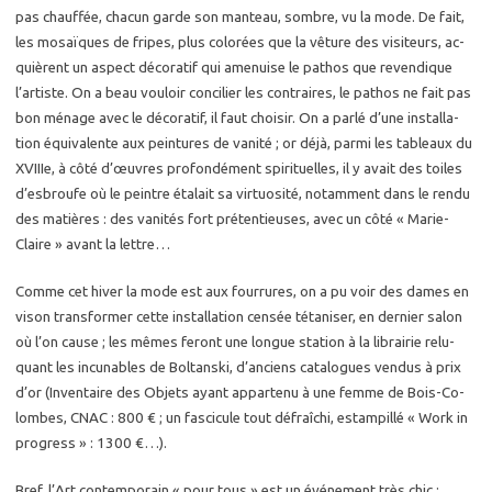
pas chauf­fée, cha­cun garde son man­teau, sombre, vu la mode. De fait,
les mosaïques de fripes, plus co­lo­rées que la vê­ture des vi­si­teurs, ac­
quièrent un as­pect dé­co­ra­tif qui ame­nuise le pa­thos que re­ven­dique
l’ar­tiste. On a beau vou­loir conci­lier les contraires, le pa­thos ne fait pas
bon mé­nage avec le dé­co­ra­tif, il faut choi­sir. On a parlé d’une ins­tal­la­
tion équi­va­lente aux pein­tures de va­ni­té ; or déjà, parmi les ta­bleaux du
XVIIIe, à côté d’œuvres pro­fon­dé­ment spi­ri­tuelles, il y avait des toiles
d’es­broufe où le peintre éta­lait sa vir­tuo­si­té, no­tam­ment dans le rendu
des ma­tières : des va­ni­tés fort pré­ten­tieuses, avec un côté « Ma­rie-
Claire » avant la lettre…
Comme cet hiver la mode est aux four­rures, on a pu voir des dames en
vison trans­for­mer cette ins­tal­la­tion cen­sée té­ta­ni­ser, en der­nier salon
où l’on cause ; les mêmes fe­ront une longue sta­tion à la li­brai­rie re­lu­
quant les in­cu­nables de Bol­tans­ki, d’an­ciens ca­ta­logues ven­dus à prix
d’or (In­ven­taire des Ob­jets ayant ap­par­te­nu à une femme de Bois-Co­
lombes, CNAC : 800 € ; un fas­ci­cule tout dé­fraî­chi, es­tam­pillé « Work in
pro­gress » : 1300 €…).
Bref, l’Art contem­po­rain « pour tous » est un évé­ne­ment très chic ;