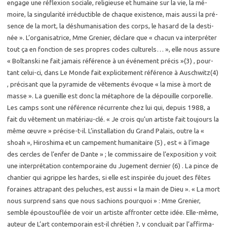
en­gage une ré­flexion so­ciale, re­li­gieuse et hu­maine sur la vie, la mé­
moire, la sin­gu­la­ri­té ir­ré­duc­tible de chaque exis­tence, mais aussi la pré­
sence de la mort, la déshu­ma­ni­sa­tion des corps, le ha­sard de la des­ti­
née ». L’or­ga­ni­sa­trice, Mme Gre­nier, dé­clare que « cha­cun va in­ter­pré­ter
tout ça en fonc­tion de ses propres codes cultu­rels… », elle nous as­sure
« Bol­tans­ki ne fait ja­mais ré­fé­rence à un évé­ne­ment pré­cis »(3) , pour­
tant ce­lui-ci, dans Le Monde fait ex­pli­ci­te­ment ré­fé­rence à Au­sch­witz(4)
, pré­ci­sant que la py­ra­mide de vê­te­ments évoque « la mise à mort de
masse ». La gue­nille est donc la mé­ta­phore de la dé­pouille cor­po­relle.
Les camps sont une ré­fé­rence ré­cur­rente chez lui qui, de­puis 1988, a
fait du vê­te­ment un ma­té­riau-clé. « Je crois qu’un ar­tiste fait tou­jours la
même œuvre » pré­cise-t-il. L’ins­tal­la­tion du Grand Pa­lais, outre la «
shoah », Hi­ro­shi­ma et un cam­pe­ment hu­ma­ni­taire (5) , est « à l’image
des cercles de l’enfer de Dante » ; le com­mis­saire de l’ex­po­si­tion y voit
une in­ter­pré­ta­tion contem­po­raine du Ju­ge­ment der­nier (6) . La pince de
chan­tier qui agrippe les hardes, si elle est ins­pi­rée du jouet des fêtes
fo­raines at­tra­pant des pe­luches, est aussi « la main de Dieu ». « La mort
nous sur­prend sans que nous sa­chions pour­quoi » : Mme Gre­nier,
semble épous­tou­flée de voir un ar­tiste af­fron­ter cette idée. Elle-même,
au­teur de L’art contem­po­rain est-il chré­tien ?, y concluait par l’af­fir­ma­