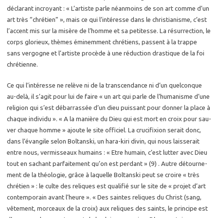
dé­cla­rant in­croyant : « L’ar­tiste parle néan­moins de son art comme d’un
art très “chré­tien” », mais ce qui l’in­té­resse dans le chris­tia­nisme, c’est
l’ac­cent mis sur la mi­sère de l’homme et sa pe­ti­tesse. La ré­sur­rec­tion, le
corps glo­rieux, thèmes émi­nem­ment chré­tiens, passent à la trappe
sans ver­gogne et l’ar­tiste pro­cède à une ré­duc­tion dras­tique de la foi
chré­tienne.
Ce qui l’in­té­resse ne re­lève ni de la trans­cen­dance ni d’un quel­conque
au-de­là, il s’agit pour lui de faire « un art qui parle de l’hu­ma­nisme d’une
re­li­gion qui s’est dé­bar­ras­sée d’un dieu puis­sant pour don­ner la place à
chaque in­di­vi­du ». « A la ma­nière du Dieu qui est mort en croix pour sau­
ver chaque homme » ajoute le site of­fi­ciel. La cru­ci­fixion se­rait donc,
dans l’évan­gile selon Bol­tans­ki, un ha­ra-ki­ri divin, qui nous lais­se­rait
entre nous, ver­mis­seaux hu­mains : « Etre hu­main, c’est lut­ter avec Dieu
tout en sa­chant par­fai­te­ment qu’on est per­dant » (9) . Autre dé­tour­ne­
ment de la théo­lo­gie, grâce à la­quelle Bol­tans­ki peut se croire « très
chré­tien » : le culte des re­liques est qua­li­fié sur le site de « pro­jet d’art
contem­po­rain avant l’heure ». « Des saintes re­liques du Christ (sang,
vê­te­ment, mor­ceaux de la croix) aux re­liques des saints, le prin­cipe est