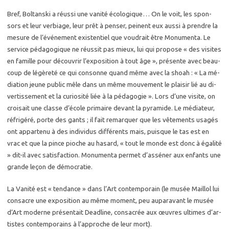
Bref, Bol­tans­ki a réus­si une va­ni­té éco­lo­gique… On le voit, les spon­
sors et leur ver­biage, leur prêt à pen­ser, peinent eux aussi à prendre la
me­sure de l’évé­ne­ment exis­ten­tiel que vou­drait être Mo­nu­men­ta. Le
ser­vice pé­da­go­gique ne réus­sit pas mieux, lui qui pro­pose « des vi­sites
en fa­mille pour dé­cou­vrir l’ex­po­si­tion à tout âge », pré­sente avec beau­
coup de lé­gè­re­té ce qui consonne quand même avec la shoah : « La mé­
dia­tion jeune pu­blic mêle dans un même mou­ve­ment le plai­sir lié au di­
ver­tis­se­ment et la cu­rio­si­té liée à la pé­da­go­gie ». Lors d’une vi­site, on
croi­sait une classe d’école pri­maire de­vant la py­ra­mide. Le mé­dia­teur,
ré­fri­gé­ré, porte des gants ; il fait re­mar­quer que les vê­te­ments usa­gés
ont ap­par­te­nu à des in­di­vi­dus dif­fé­rents mais, puisque le tas est en
vrac et que la pince pioche au ha­sard, « tout le monde est donc à éga­li­té
» dit-il avec sa­tis­fac­tion. Mo­nu­men­ta per­met d’as­sé­ner aux en­fants une
grande leçon de dé­mo­cra­tie.
La Va­ni­té est « ten­dance » dans l’Art contem­po­rain (le musée Maillol lui
consacre une ex­po­si­tion au même mo­ment, peu au­pa­ra­vant le musée
d‘Art mo­derne pré­sen­tait Dead­line, consa­crée aux œuvres ul­times d’ar­
tistes contem­po­rains à l’ap­proche de leur mort).