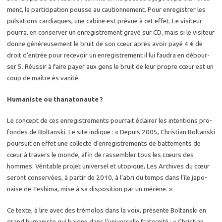
ment, la par­ti­ci­pa­tion pousse au cau­tion­ne­ment. Pour en­re­gis­trer les
pul­sa­tions car­diaques, une ca­bine est pré­vue à cet effet. Le vi­si­teur
pour­ra, en conser­ver un en­re­gis­tre­ment gravé sur CD, mais si le vi­si­teur
donne gé­né­reu­se­ment le bruit de son cœur après avoir payé 4 € de
droit d’en­trée pour re­ce­voir un en­re­gis­tre­ment il lui fau­dra en dé­bour­
ser 5. Réus­sir à faire payer aux gens le bruit de leur propre cœur est un
coup de maître ès va­ni­té.
Hu­ma­niste ou tha­na­to­naute ?
Le concept de ces en­re­gis­tre­ments pour­rait éclai­rer les in­ten­tions pro­
fondes de Bol­tans­ki. Le site in­dique : « De­puis 2005, Chris­tian Bol­tans­ki
pour­suit en effet une col­lecte d’en­re­gis­tre­ments de bat­te­ments de
cœur à tra­vers le monde, afin de ras­sem­bler tous les cœurs des
hommes. Vé­ri­table pro­jet uni­ver­sel et uto­pique, Les Ar­chives du cœur
se­ront conser­vées, à par­tir de 2010, à l’abri du temps dans l’île ja­po­
naise de Te­shi­ma, mise à sa dis­po­si­tion par un mé­cène. »
Ce texte, à lire avec des tré­mo­los dans la voix, pré­sente Bol­tans­ki en
grand hu­ma­niste qui baigne dans l’uni­ver­selle fra­ter­ni­té : « Chris­tian