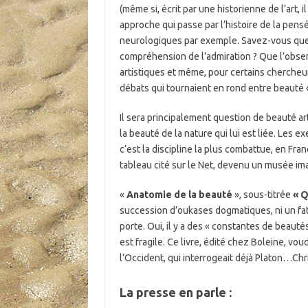
(même si, écrit par une historienne de l’art, 
approche qui passe par l’histoire de la pen
neurologiques par exemple. Savez-vous que
compréhension de l’admiration ? Que l’obs
artistiques et même, pour certains chercheu
débats qui tournaient en rond entre beauté « 
Il sera principalement question de beauté arti
la beauté de la nature qui lui est liée. Les 
c’est la discipline la plus combattue, en Fran
tableau cité sur le Net, devenu un musée im
«
Anatomie de la beauté
», sous-titrée
« Q
succession d’oukases dogmatiques, ni un fat
porte. Oui, il y a des « constantes de beauté
est fragile. Ce livre, édité chez Boleine, vou
l’Occident, qui interrogeait déjà Platon…Chr
La presse en parle :