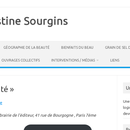
stine Sourgins
GÉOGRAPHIE DE LA BEAUTÉ
BIENFAITS DU BEAU
GRAIN DE SEL
OUVRAGES COLLECTIFS
INTERVENTIONS / MÉDIAS
LIENS
té »
U
Une 
ne
log
dev
ibrairie de l’éditeur, 41 rue de Bourgogne , Paris 7ème
R