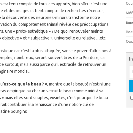
Cou
il sera tenu compte de tous ces apports, bien sûr) : c’est une
sée et des images et tient compte de recherches récentes,
Méfi
 la découverte des neurones-miroirs transforme notre
Enj
ervation du comportement animal révèle des préoccupations
rs, une « proto-esthétique » ? De quoi renouveler maints
Beau
objective » et « subjective », universelle ou relative…etc.
Oppo
stique car c’est la plus attaquée, sans se priver d’allusions à
exemples, nombreux, seront souvent tirés de la Peinture, car
I
ce surtout, mais aussi parce qu’il est facile de retrouver un
aginaire mondial.
u’est-ce que le beau ? »
, montre que la beauté n’est ni une
ras empirique où chacun verrait le beau comme midi à sa
s » mais elles sont souples, vivantes, c’est pourquoi le beau
drait contribuer à la renaissance d’une notion-clé de
istine Sourgins