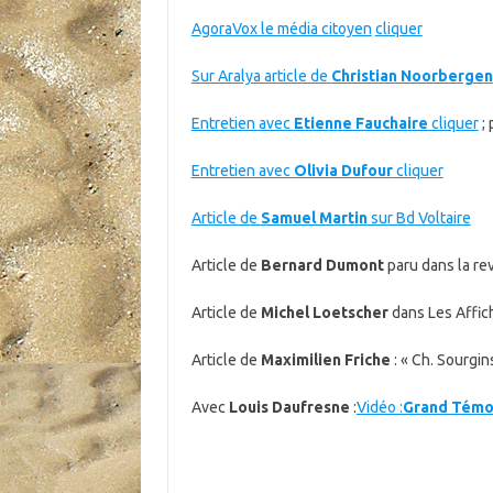
AgoraVox le média citoyen
cliquer
Sur Aralya article de
Christian Noorbergen
Entretien avec
Etienne Fauchaire
cliquer
; 
Entretien avec
Olivia Dufour
cliquer
Article de
Samuel Martin
sur Bd Voltaire
Article de
Bernard Dumont
paru dans la re
Article de
Michel Loetscher
dans Les Affic
Article de
Maximilien Friche
: « Ch. Sourgi
Avec
Louis Daufresne
:
Vidéo :
Grand Témo