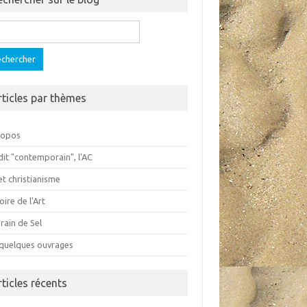
ercher :
rticles par thèmes
ropos
dit "contemporain", l'AC
et christianisme
oire de l'Art
rain de Sel
 quelques ouvrages
rticles récents