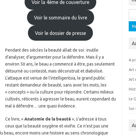
Voir la 4ème de couverture
Rech
Voir le sommaire du livre
Voir le dossier de presse
A
Pendant des siècles la beauté allait de soi : inutile
d’analyser, d’argumenter pour la défendre. Mais il y a
A p
environ 50 ans, le beau a commencé à être, pas seulement
Art 
détourné ou contesté, mais déconstruit et diabolisé.
L’attaque est venue de l’intelligentsia, le grand public
Art 
restant demandeur de beauté, sans avoir les mots, les
Hist
« concepts » ou la culture pour répondre. Certains milieux
cultivés, réticents à agresser le beau, eurent cependant du
Le G
mal à défendre… une quasi évidence.
Sur
Ce livre, «
Anatomie de la beauté
», s’adresse à tous
A
ceux que la beauté oxygène et vivifie. Ce n’est pas une
du beau, encore moins une histoire au sens chronologique