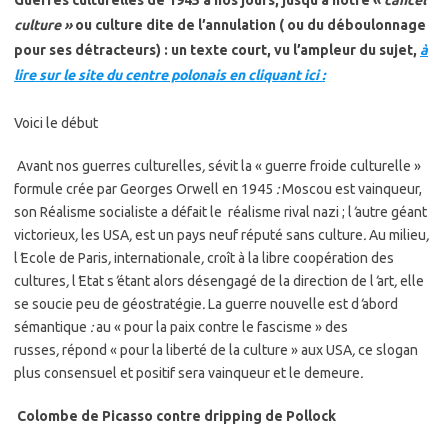
Guerres culturelles
de 1945
à nos jours
, jusqu’à notre «
cancel
culture »
ou culture dite de l’annulation ( ou du déboulonnage
pour ses détracteurs) : un texte court, vu l’ampleur du sujet,
à
lire sur le site du centre polonais en cliquant ici
:
Voici le début
Avant nos guerres culturelles
,
sévit la « guerre froide culturelle »
formule crée par Georges Orwell en 1945
:
Moscou est vainqueur,
son Réalisme socialiste a défait le réalisme rival nazi ; l
’
autre géant
victorieux
,
les USA
,
est un pays neuf réputé sans culture
.
Au milieu
,
l
’
Ecole de Paris
,
internationale
,
croît à la libre coopération des
cultures
,
l
’
Etat s
’
étant alors désengagé de la direction de l
’
art
,
elle
se soucie peu de géostratégie
.
La guerre nouvelle est d
’
abord
sémantique
:
au « pour la paix contre le fascisme » des
russes
,
répond « pour la liberté de la culture » aux USA
,
ce slogan
plus consensuel et positif sera vainqueur et le demeure
.
Colombe de Picasso contre dripping de Pollock