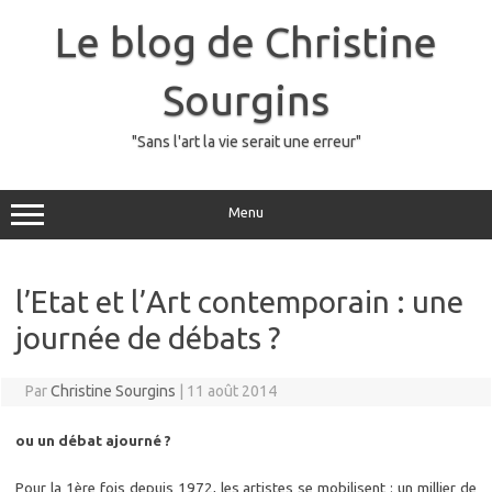
Skip
to
Le blog de Christine
content
Sourgins
"Sans l'art la vie serait une erreur"
Menu
l’Etat et l’Art contemporain : une
journée de débats ?
Par
Christine Sourgins
|
11 août 2014
ou un débat ajourné ?
Pour la 1ère fois depuis 1972, les artistes se mobilisent : un millier de