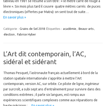
tableau en 1981 se résume à son titre : « le mètre carré de rouge à
lèvre ». Six mois plus tard il couvre quatre mètres carrés de puces
électroniques (offertes par Matra): on sent tout de suite…
En savoir plus »
Catégorie :
Grains de Sel 2018
Étiquettes :
académie
,
Beaux-arts
,
élection
,
Fabrice Hyber
L’Art dit contemporain, l’AC,
sidéral et sidérant
Thomas Pesquet, l’astronaute français actuellement à bord de la
station spatiale internationale s’apprête à mettre l’Art
contemporain, version AC, sur orbite. Ce pilote de ligne, ingénieur
par surcroît, a subi sept ans d’entraînement pour survivre dans des
conditions extrêmes ; il parle six langues, est rompu aux
expériences scientifiques complexes comme aux réparations de
haute précision :…
En savoir plus »