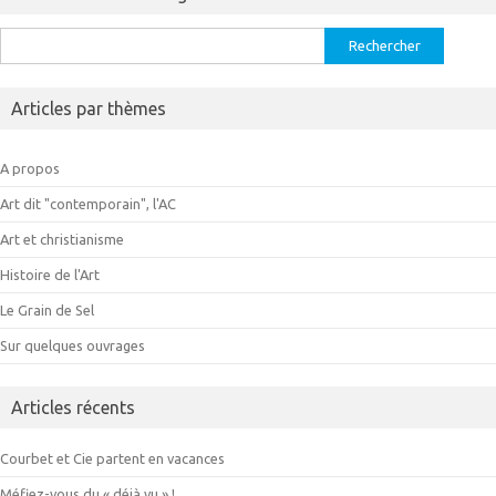
Rechercher :
Articles par thèmes
A propos
Art dit "contemporain", l'AC
Art et christianisme
Histoire de l'Art
Le Grain de Sel
Sur quelques ouvrages
Articles récents
Courbet et Cie partent en vacances
Méfiez-vous du « déjà vu » !