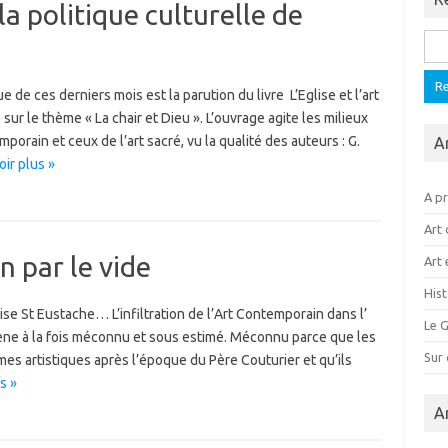
la politique culturelle de
Rech
 de ces derniers mois est la parution du livre L’Eglise et l’art
ur le thème « La chair et Dieu ». L’ouvrage agite les milieux
porain et ceux de l’art sacré, vu la qualité des auteurs : G.
A
oir plus »
A p
Art 
n par le vide
Art 
Hist
ise St Eustache… L’infiltration de l’Art Contemporain dans l’
Le G
ène à la fois méconnu et sous estimé. Méconnu parce que les
Sur
es artistiques après l’époque du Père Couturier et qu’ils
s »
A