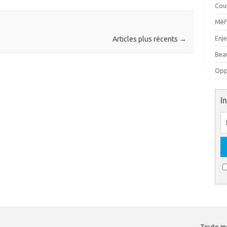
Cou
Méfi
Enj
Articles plus récents
→
Beau
Oppo
I