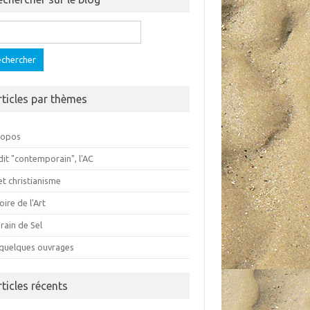
ercher :
rticles par thèmes
ropos
dit "contemporain", l'AC
et christianisme
oire de l'Art
rain de Sel
 quelques ouvrages
rticles récents