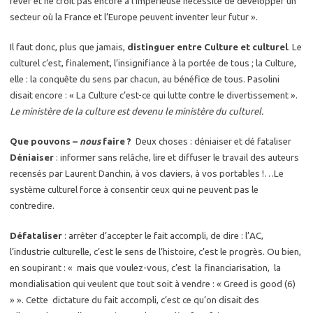
rêver et ne croit pas encore à l’impérieuse nécessité de développer un
secteur où la France et l’Europe peuvent inventer leur futur ».
Il faut donc, plus que jamais,
distinguer entre Culture et culturel
. Le
culturel c’est, finalement, l’insignifiance à la portée de tous ; la Culture,
elle : la conquête du sens par chacun, au bénéfice de tous. Pasolini
disait encore : « La Culture c’est-ce qui lutte contre le divertissement ».
Le ministère de la culture est devenu le ministère du culturel.
Que pouvons –
nous
faire ?
Deux choses : déniaiser et dé fataliser
Déniaiser
: informer sans relâche, lire et diffuser le travail des auteurs
recensés par Laurent Danchin, à vos claviers, à vos portables !…Le
système culturel force à consentir ceux qui ne peuvent pas le
contredire.
Défataliser
: arrêter d’accepter le fait accompli, de dire : l’AC,
l’industrie culturelle, c’est le sens de l’histoire, c’est le progrès. Ou bien,
en soupirant : « mais que voulez-vous, c’est la financiarisation, la
mondialisation qui veulent que tout soit à vendre : « Greed is good (6)
» ». Cette dictature du fait accompli, c’est ce qu’on disait des