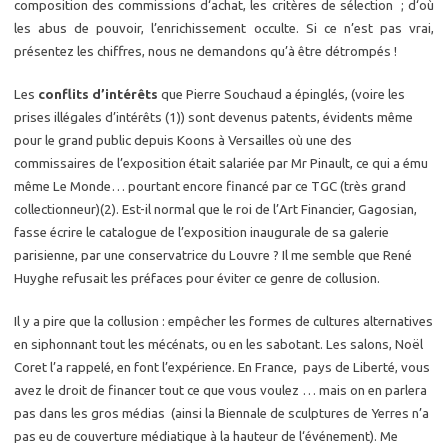
composition des commissions d‘achat, les critères de sélection ; d‘où
les abus de pouvoir, l’enrichissement occulte. Si ce n’est pas vrai,
présentez les chiffres, nous ne demandons qu’à être détrompés !
Les
conflits d’intérêts
que Pierre Souchaud a épinglés, (voire les
prises illégales d’intérêts (1)) sont devenus patents, évidents même
pour le grand public depuis Koons à Versailles où une des
commissaires de l’exposition était salariée par Mr Pinault, ce qui a ému
même Le Monde… pourtant encore financé par ce TGC (très grand
collectionneur)(2). Est-il normal que le roi de l’Art Financier, Gagosian,
fasse écrire le catalogue de l’exposition inaugurale de sa galerie
parisienne, par une conservatrice du Louvre ? Il me semble que René
Huyghe refusait les préfaces pour éviter ce genre de collusion.
Il y a pire que la collusion : empêcher les formes de cultures alternatives
en siphonnant tout les mécénats, ou en les sabotant. Les salons, Noël
Coret l’a rappelé, en font l’expérience. En France, pays de Liberté, vous
avez le droit de financer tout ce que vous voulez … mais on en parlera
pas dans les gros médias (ainsi la Biennale de sculptures de Yerres n’a
pas eu de couverture médiatique à la hauteur de l‘événement). Me