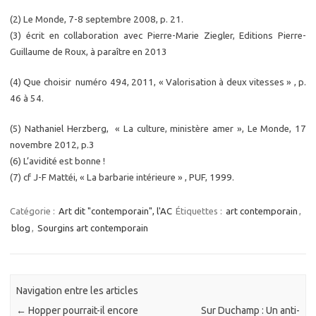
(2) Le Monde, 7-8 septembre 2008, p. 21.
(3) écrit en collaboration avec Pierre-Marie Ziegler, Editions Pierre-
Guillaume de Roux, à paraître en 2013
(4) Que choisir numéro 494, 2011, « Valorisation à deux vitesses » , p.
46 à 54.
(5) Nathaniel Herzberg, « La culture, ministère amer », Le Monde, 17
novembre 2012, p.3
(6) L’avidité est bonne !
(7) cf J-F Mattéi, « La barbarie intérieure » , PUF, 1999.
Catégorie :
Art dit "contemporain", l'AC
Étiquettes :
art contemporain
,
blog
,
Sourgins art contemporain
Navigation entre les articles
←
Hopper pourrait-il encore
Sur Duchamp : Un anti-