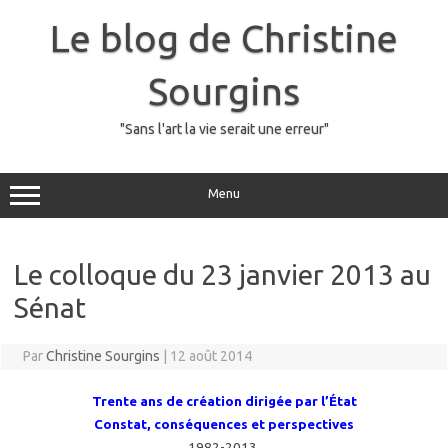
Skip
to
Le blog de Christine
content
Sourgins
"Sans l'art la vie serait une erreur"
Menu
Le colloque du 23 janvier 2013 au
Sénat
Par
Christine Sourgins
|
12 août 2014
Trente ans de création dirigée par l’État
Constat, conséquences et perspectives
1982-2013