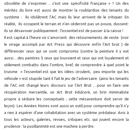
obsolète de s’exprimer… c’est une spécificité française » ? Un des
mérites du livre est aussi de montrer la roublardise des tenants du
système : ils idolâtrent l’AC mais ils leur arrivent de le critiquer. En
réalité, ils occupent le terrain et n’en céderont pas un pouce, dussent-
ils se désavouer publiquement : l’essentiel est de passer à la caisse !
Il est capital à l’heure où s’amorcent des retournements de veste (voir
le virage accompli par Art Press qui découvre enfin l’Art brut ) de
différencier ceux qui se sont compromis (contre la peinture il y eut
aussi…des peintres !) ceux qui louvoient et ceux qui ont loyalement et
utilement combattu dans l’ombre, bref, de comprendre à quel point le
truisme « l’essentiel est que les idées circulent, peu importe qui les
véhicule » est stupide tant il fait le jeu de l’adversaire (ainsi les tenants
de l’AC ont changé leurs discours sur l’Art Brut …pour en faire une
récupération mercantile, un Art Brut édulcoré, un brin minimaliste
propre à séduire les conceptuels ; cette mésaventure doit servir de
leçon). Les Années Noires sont aussi un outil pour comprendre qu’il n’y
a rien à espérer d’une cohabitation avec un système prédateur. Avis à
tous les acteurs, galeries, revues, critiques etc. qui jouent encore la
prudence : la pusillanimité est une machine à perdre.