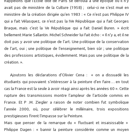
Rappelons que l’Ecole dite de Paris se déroula à une époque où il n’y
avait pas de ministère de la Culture (1958) ; celui-ci ne s’est mué en
ministère de la création dirigée qu’en 1983 : « Ce n’est pas Philippe IV
qui a fait Vélasquez, ce n’est pas la IVe République qui a fait Georges
Braque, mais c’est la Ve République qui a fait Daniel Buren. » écrit
bellement Marie Sallantin. Michel Schneider lui fait écho : « Il n’y a, et il ne
doit pas y avoir une politique de l’art. Une politique de la conservation
de l’art, oui ; une politique de l’enseignement, bien sûr ; une politique
des professions artistiques, évidemment. Mais pas une politique de la
création. ».
Ajoutons les déclarations d’Olivier Cena : « on a dissuadé les
étudiants qui pouvaient s’intéresser à la peinture d’en faire… en tout
cas la France est la seule à avoir réagi ainsi après les années 60 ». Cette
rupture des transmissions montre l’ampleur de l’articide commis en
France. Et P .M. Ziegler a raison de noter combien fut symbolique
l’année 2000, où, pour célébrer le millénaire, trois expositions
prestigieuses firent l’impasse sur la Peinture.
Mais que penser de la remarque du « fluctuant et insaisissable »
Philippe Dagen : « bannir la peinture considérée comme un moyen