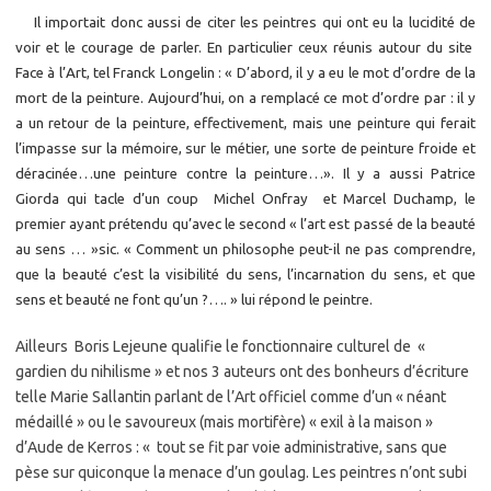
Il importait donc aussi de citer les peintres qui ont eu la lucidité de
voir et le courage de parler. En particulier ceux réunis autour du site
Face à l’Art, tel Franck Longelin : « D’abord, il y a eu le mot d’ordre de la
mort de la peinture. Aujourd’hui, on a remplacé ce mot d’ordre par : il y
a un retour de la peinture, effectivement, mais une peinture qui ferait
l’impasse sur la mémoire, sur le métier, une sorte de peinture froide et
déracinée…une peinture contre la peinture…». Il y a aussi Patrice
Giorda qui tacle d’un coup Michel Onfray et Marcel Duchamp, le
premier ayant prétendu qu’avec le second « l’art est passé de la beauté
au sens … »sic. « Comment un philosophe peut-il ne pas comprendre,
que la beauté c’est la visibilité du sens, l’incarnation du sens, et que
sens et beauté ne font qu’un ?…. » lui répond le peintre.
Ailleurs Boris Lejeune qualifie le fonctionnaire culturel de «
gardien du nihilisme » et nos 3 auteurs ont des bonheurs d’écriture
telle Marie Sallantin parlant de l’Art officiel comme d’un « néant
médaillé » ou le savoureux (mais mortifère) « exil à la maison »
d’Aude de Kerros : « tout se fit par voie administrative, sans que
pèse sur quiconque la menace d’un goulag. Les peintres n’ont subi