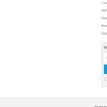
Cou
Méfi
Enj
Beau
Oppo
I