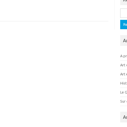
Rech
A
A p
Art 
Art 
Hist
Le G
Sur
A