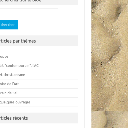
ercher :
rticles par thèmes
ropos
dit "contemporain", l'AC
et christianisme
oire de l'Art
rain de Sel
 quelques ouvrages
rticles récents