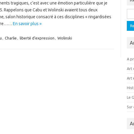
nts tragiques, c’est avec une émotion particulière que je
. Rappelons que Cabu et Wolinski avaient tous deux
Rech
e, salon historique consacré à ces disciplines « ringardisées
avure……
En savoir plus »
u
,
Charlie
,
liberté d'expression
,
Wolinski
A
A p
Art 
Art 
Hist
Le G
Sur
A