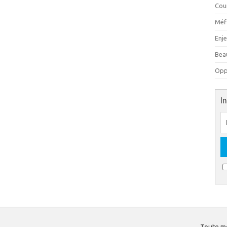
Cou
Méfi
Enj
Beau
Oppo
I