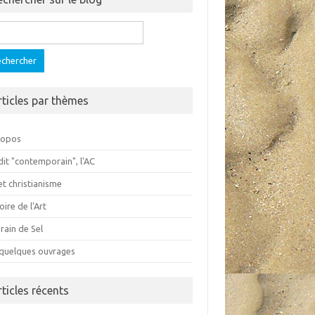
ercher :
rticles par thèmes
ropos
dit "contemporain", l'AC
et christianisme
oire de l'Art
rain de Sel
 quelques ouvrages
rticles récents