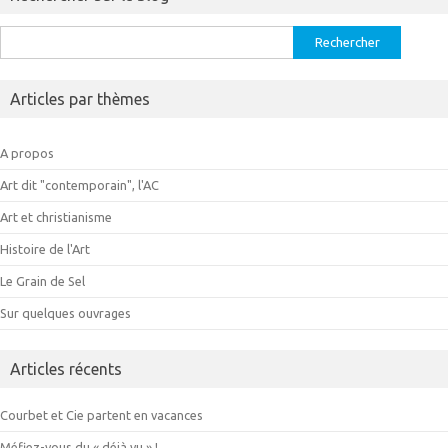
Rechercher :
Articles par thèmes
A propos
Art dit "contemporain", l'AC
Art et christianisme
Histoire de l'Art
Le Grain de Sel
Sur quelques ouvrages
Articles récents
Courbet et Cie partent en vacances
Méfiez-vous du « déjà vu » !