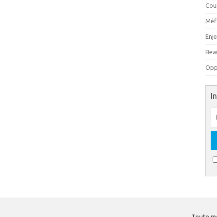
Cou
Méfi
Enj
Beau
Oppo
I