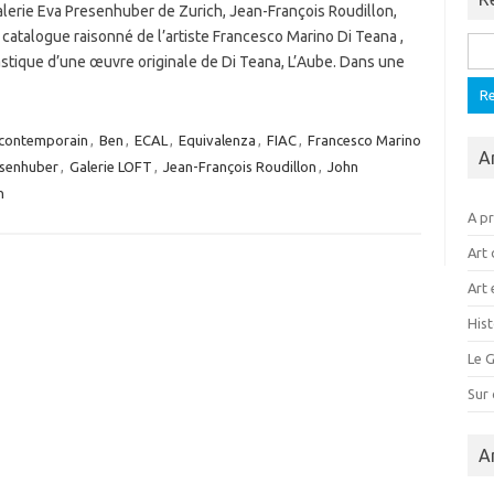
 galerie Eva Presenhuber de Zurich, Jean-François Roudillon,
 catalogue raisonné de l’artiste Francesco Marino Di Teana ,
Rech
astique d’une œuvre originale de Di Teana, L’Aube. Dans une
 contemporain
,
Ben
,
ECAL
,
Equivalenza
,
FIAC
,
Francesco Marino
A
esenhuber
,
Galerie LOFT
,
Jean-François Roudillon
,
John
n
A p
Art 
Art 
Hist
Le G
Sur
A