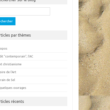
ercher :
rticles par thèmes
ropos
dit "contemporain", l'AC
et christianisme
oire de l'Art
rain de Sel
 quelques ouvrages
rticles récents