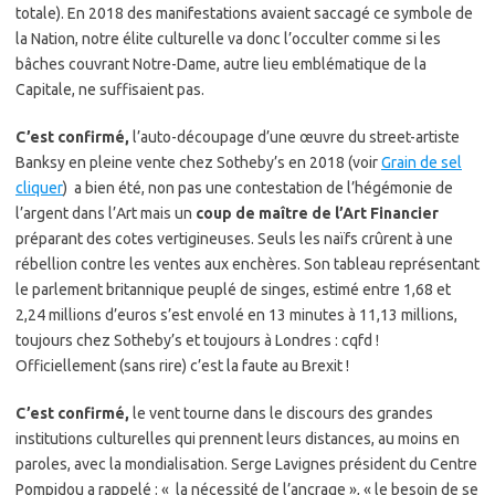
totale). En 2018 des manifestations avaient saccagé ce symbole de
la Nation, notre élite culturelle va donc l’occulter comme si les
bâches couvrant Notre-Dame, autre lieu emblématique de la
Capitale, ne suffisaient pas.
C’est confirmé,
l’auto-découpage d’une œuvre du street-artiste
Banksy en pleine vente chez Sotheby’s en 2018 (voir
Grain de sel
cliquer
) a bien été, non pas une contestation de l’hégémonie de
l’argent dans l’Art mais un
coup de maître de l’Art Financier
préparant des cotes vertigineuses. Seuls les naïfs crûrent à une
rébellion contre les ventes aux enchères. Son tableau représentant
le parlement britannique peuplé de singes, estimé entre 1,68 et
2,24 millions d’euros s’est envolé en 13 minutes à 11,13 millions,
toujours chez Sotheby’s et toujours à Londres : cqfd !
Officiellement (sans rire) c’est la faute au Brexit !
C’est confirmé,
le vent tourne dans le discours des grandes
institutions culturelles qui prennent leurs distances, au moins en
paroles, avec la mondialisation. Serge Lavignes président du Centre
Pompidou a rappelé : « la nécessité de l’ancrage », « le besoin de se