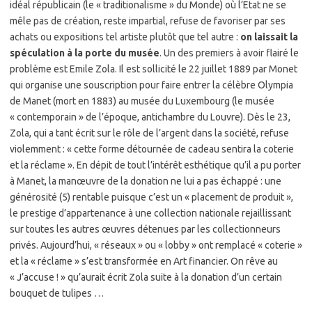
idéal républicain (le « traditionalisme » du Monde) où l’Etat ne se
mêle pas de création, reste impartial, refuse de favoriser par ses
achats ou expositions tel artiste plutôt que tel autre :
on laissait la
spéculation à la porte du musée
. Un des premiers à avoir flairé le
problème est Emile Zola. Il est sollicité le 22 juillet 1889 par Monet
qui organise une souscription pour faire entrer la célèbre Olympia
de Manet (mort en 1883) au musée du Luxembourg (le musée
« contemporain » de l’époque, antichambre du Louvre). Dès le 23,
Zola, qui a tant écrit sur le rôle de l’argent dans la société, refuse
violemment : « cette forme détournée de cadeau sentira la coterie
et la réclame ». En dépit de tout l’intérêt esthétique qu’il a pu porter
à Manet, la manœuvre de la donation ne lui a pas échappé : une
générosité (5) rentable puisque c’est un « placement de produit »,
le prestige d’appartenance à une collection nationale rejaillissant
sur toutes les autres œuvres détenues par les collectionneurs
privés. Aujourd’hui, « réseaux » ou « lobby » ont remplacé « coterie »
et la « réclame » s’est transformée en Art financier. On rêve au
« J’accuse ! » qu’aurait écrit Zola suite à la donation d’un certain
bouquet de tulipes …