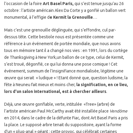
l’occasion de la foire
Art Basel Paris,
qui s’est tenue jusqu’au 26
octobre : l’artiste américain Alex Da Corte y a gonflé un ballon vert
monumental, à l’effigie d
e Kermit la Grenouille
…
Mais c’est une grenouille déglinguée, qui s’effondre, cul par-
dessus tête. Cette bestiole nous est présentée comme une
référence à un événement de portée mondiale, que nous avons
tous en mémoire tant il a changé nos vies : en 1991, lors du cortège
de Thanksgiving à New York,un ballon de ce type, celui de Kermit,
s’est troué, dégonflé, ce qui lui donna une pose comique ! Cet
événement, summum de l’insignifiance mondialisée, légitime une
œuvre qui serait « ludique » ! Etant donné que, question ludisme, la
fête à Neuneu fait mieux et moins cher,
la signification, en ce lieu,
lors d’un salon international, est à chercher ailleurs
.
Déjà, une œuvre gonflable, verte, intitulée «Tree» (arbre) de
l’artiste américain Paul McCarthy avait été installée place
Vendôme
en 2014, dans le cadre de la défunte Fiac, dont Art Basel Paris a pris
la place. Le supposé arbre tenait du suppositoire, ayant la forme
d’un « plug-anal » géant : cette provoc, qui célébrait certaines