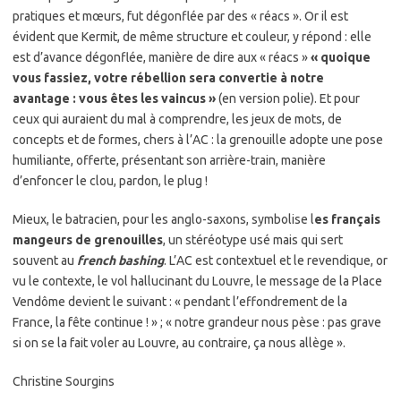
pratiques et mœurs, fut dégonflée par des « réacs ». Or il est
évident que Kermit, de même structure et couleur, y répond : elle
est d’avance dégonflée, manière de dire aux « réacs »
« quoique
vous fassiez, votre rébellion sera convertie à notre
avantage : vous êtes les vaincus »
(en version polie). Et pour
ceux qui auraient du mal à comprendre, les jeux de mots, de
concepts et de formes, chers à l’AC : la grenouille adopte une pose
humiliante, offerte, présentant son arrière-train, manière
d’enfoncer le clou, pardon, le plug !
Mieux, le batracien, pour les anglo-saxons, symbolise l
es français
mangeurs de grenouilles
, un stéréotype usé mais qui sert
souvent au
french bashing
. L’AC est contextuel et le revendique, or
vu le contexte, le vol hallucinant du Louvre, le message de la Place
Vendôme devient le suivant : « pendant l’effondrement de la
France, la fête continue ! » ; « notre grandeur nous pèse : pas grave
si on se la fait voler au Louvre, au contraire, ça nous allège ».
Christine Sourgins