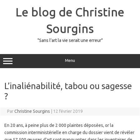
Skip
to
Le blog de Christine
content
Sourgins
"Sans l'art la vie serait une erreur"
Menu
L’inaliénabilité, tabou ou sagesse
?
Par
Christine Sourgins
|
12 février 2019
En 20 ans, à peine plus de 2 000 plaintes déposées, or la
commission interministérielle en charge du dossier vient de révéler
que 57 500 œuvres d’art sont manquantes dans les inventaires de