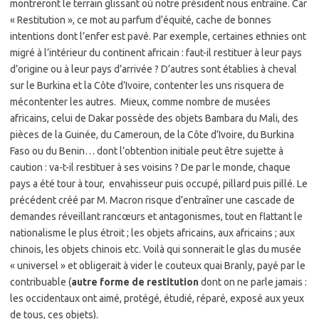
montreront le terrain glissant où notre président nous entraîne. Car
« Restitution », ce mot au parfum d’équité, cache de bonnes
intentions dont l’enfer est pavé. Par exemple, certaines ethnies ont
migré à l’intérieur du continent africain : faut-il restituer à leur pays
d’origine ou à leur pays d’arrivée ? D’autres sont établies à cheval
sur le Burkina et la Côte d’Ivoire, contenter les uns risquera de
mécontenter les autres. Mieux, comme nombre de musées
africains, celui de Dakar possède des objets Bambara du Mali, des
pièces de la Guinée, du Cameroun, de la Côte d’Ivoire, du Burkina
Faso ou du Benin… dont l’obtention initiale peut être sujette à
caution : va-t-il restituer à ses voisins ? De par le monde, chaque
pays a été tour à tour, envahisseur puis occupé, pillard puis pillé. Le
précédent créé par M. Macron risque d’entraîner une cascade de
demandes réveillant rancœurs et antagonismes, tout en flattant le
nationalisme le plus étroit ; les objets africains, aux africains ; aux
chinois, les objets chinois etc. Voilà qui sonnerait le glas du musée
« universel » et obligerait à vider le couteux quai Branly, payé par le
contribuable (
autre forme de restitution
dont on ne parle jamais :
les occidentaux ont aimé, protégé, étudié, réparé, exposé aux yeux
de tous, ces objets).