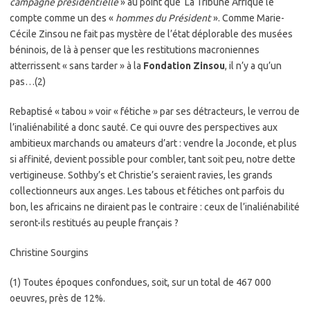
campagne
présidentielle
» au point que La Tribune Afrique le
compte comme un des «
hommes du Président
». Comme Marie-
Cécile Zinsou ne fait pas mystère de l’état déplorable des musées
béninois, de là à penser que les restitutions macroniennes
atterrissent « sans tarder » à la
Fondation Zinsou
, il n’y a qu’un
pas…(2)
Rebaptisé « tabou » voir « fétiche » par ses détracteurs, le verrou de
l’inaliénabilité a donc sauté. Ce qui ouvre des perspectives aux
ambitieux marchands ou amateurs d’art : vendre la Joconde, et plus
si affinité, devient possible pour combler, tant soit peu, notre dette
vertigineuse. Sothby’s et Christie’s seraient ravies, les grands
collectionneurs aux anges. Les tabous et fétiches ont parfois du
bon, les africains ne diraient pas le contraire : ceux de l’inaliénabilité
seront-ils restitués au peuple français ?
Christine Sourgins
(1) Toutes époques confondues, soit, sur un total de 467 000
oeuvres, près de 12%.