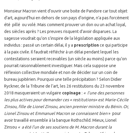
Monsieur Macron vient d’ouvrir une boite de Pandore car tout objet
d’art, aujourd’hui en dehors de son pays d’origine, n’a pas forcément
été pillé ou volé. Mais comment prouver un don ou un achat loyal,
des siècles après ? Les preuves risquent d’avoir disparues. La
sagesse voudrait qu’on s’inspire de la législation appliquée aux
individus : passé un certain délai, il y a
prescription
ce qui participe
à la paix civile. Il faudrait réfléchir à un délai pendant lequel les
contestations seraient recevables (un siècle au moins) parce qu’on
pourrait raisonnablement investiguer. Mais cela suppose une
réflexion collective mondiale et non de décider sur un coin de
bureau jupitérien. Pourquoi une telle précipitation ? Selon Didier
Ryckner, de la Tribune de l’art, les 26 restitutions du 23 novembre
2018 masqueraient un vulgaire
copinage
:
« l’une des personnes
les plus actives pour demander ces « restitutions» est Marie-Cécile
Zinsou, fille de Lionel Zinsou, ancien premier ministre du Bénin.
Or,
Lionel Zinsou et Emmanuel Macron se connaissent bien
» pour
avoir travaillé ensemble à la banque Rothschild. Mieux, Lionel
Zinsou
« a été l’un de ses soutiens de M. Macron durant la