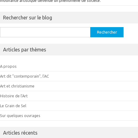
mouvance artistique devenue un phénomène de société.
Rechercher sur le blog
Rechercher :
Articles par thèmes
A propos
Art dit "contemporain", l'AC
Art et christianisme
Histoire de l'Art
Le Grain de Sel
Sur quelques ouvrages
Articles récents