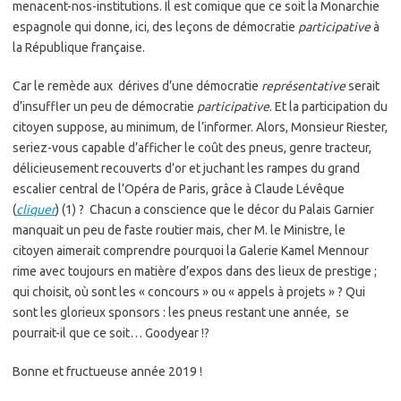
menacent-nos-institutions. Il est comique que ce soit la Monarchie
espagnole qui donne, ici, des leçons de démocratie
participative
à
la République française.
Car le remède aux dérives d’une démocratie
représentative
serait
d’insuffler un peu de démocratie
participative
. Et la participation du
citoyen suppose, au minimum, de l’informer. Alors, Monsieur Riester,
seriez-vous capable d’afficher le coût des pneus, genre tracteur,
délicieusement recouverts d’or et juchant les rampes du grand
escalier central de l’Opéra de Paris, grâce à Claude Lévêque
(
cliquer
) (1) ? Chacun a conscience que le décor du Palais Garnier
manquait un peu de faste routier mais, cher M. le Ministre, le
citoyen aimerait comprendre pourquoi la Galerie Kamel Mennour
rime avec toujours en matière d’expos dans des lieux de prestige ;
qui choisit, où sont les « concours » ou « appels à projets » ? Qui
sont les glorieux sponsors : les pneus restant une année, se
pourrait-il que ce soit… Goodyear !?
Bonne et fructueuse année 2019 !