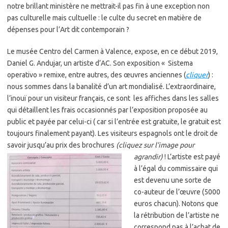
notre brillant ministère ne mettrait-il pas fin à une exception non
pas culturelle mais cultuelle : le culte du secret en matière de
dépenses pour l’Art dit contemporain ?
Le musée Centro del Carmen à Valence, expose, en ce début 2019,
Daniel G. Andujar, un artiste d’AC. Son exposition « Sistema
operativo » remixe, entre autres, des œuvres anciennes (
cliquer
) :
nous sommes dans la banalité d’un art mondialisé. L’extraordinaire,
l’inouï pour un visiteur français, ce sont les affiches dans les salles
qui détaillent les frais occasionnés par l’exposition proposée au
public et payée par celui-ci ( car si l’entrée est gratuite, le gratuit est
toujours finalement payant). Les visiteurs espagnols ont le droit de
savoir jusqu’au prix des brochures
(
cliquez sur l’image pour
agrandir)
! L’artiste est payé
à l’égal du commissaire qui
est devenu une sorte de
co-auteur de l’œuvre (5000
euros chacun). Notons que
la rétribution de l’artiste ne
correspond pas à l’achat de