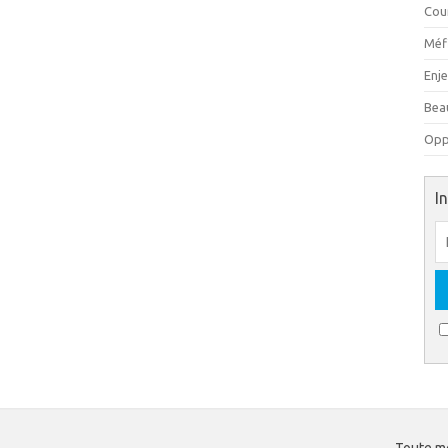
Cou
Méfi
Enj
Beau
Oppo
I