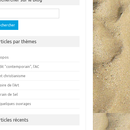
ercher :
rticles par thèmes
ropos
dit "contemporain", l'AC
et christianisme
oire de l'Art
rain de Sel
 quelques ouvrages
rticles récents