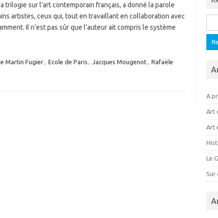
a trilogie sur l’art contemporain français, a donné la parole
ins artistes, ceux qui, tout en travaillant en collaboration avec
Rech
isamment. Il n’est pas sûr que l’auteur ait compris le système
e Martin Fugier
,
Ecole de Paris
,
Jacques Mougenot
,
Rafaële
A
A p
Art 
Art 
Hist
Le G
Sur
A