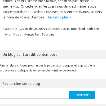
tableaux peints, si possible à la main, et parfois par l’artiste lui-
même » sic. Or cette foire n’est pas ringarde, c’est même la plus
contemporaine : 800 artistes exposés, 90% encore vivants ; un tiers
à moins de 40 ans. Une foire…
En savoir plus »
Catégorie :
Grains de Sel 2019
Étiquettes :
Bale
,
Bourriaud
,
Cologne
,
foire
,
Mo.co
,
Montpellier
,
Sourgins
Un blog sur l’art dit contemporain
Une analyse critique pour initier le public aux logiques et enjeux d’une
mouvance artistique devenue un phénomène de société.
Rechercher sur le blog
Rechercher :