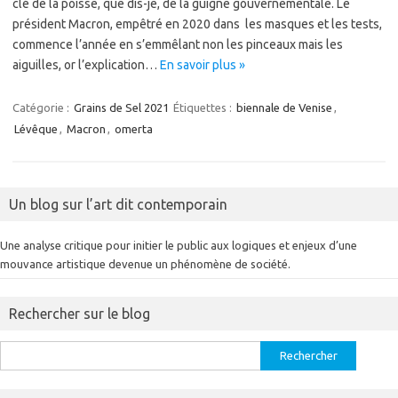
clé de la poisse, que dis-je, de la guigne gouvernementale. Le
président Macron, empêtré en 2020 dans les masques et les tests,
commence l’année en s’emmêlant non les pinceaux mais les
aiguilles, or l’explication…
En savoir plus »
Catégorie :
Grains de Sel 2021
Étiquettes :
biennale de Venise
,
Lévêque
,
Macron
,
omerta
Un blog sur l’art dit contemporain
Une analyse critique pour initier le public aux logiques et enjeux d’une
mouvance artistique devenue un phénomène de société.
Rechercher sur le blog
Rechercher :