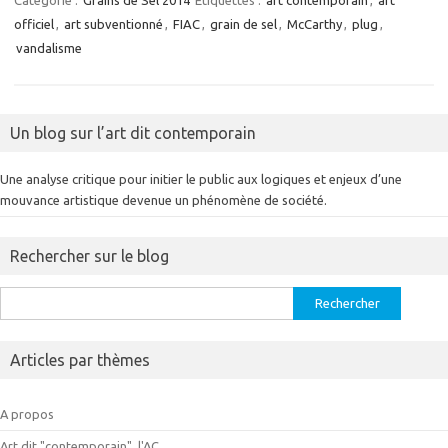
Catégorie :
Grains de Sel 2014
Étiquettes :
art contemporain
,
art
officiel
,
art subventionné
,
FIAC
,
grain de sel
,
McCarthy
,
plug
,
vandalisme
Un blog sur l’art dit contemporain
Une analyse critique pour initier le public aux logiques et enjeux d’une
mouvance artistique devenue un phénomène de société.
Rechercher sur le blog
Rechercher :
Articles par thèmes
A propos
Art dit "contemporain", l'AC