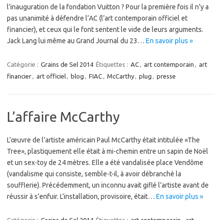
l’inauguration de la fondation Vuitton ? Pour la première fois il n’y a
pas unanimité à défendre l’AC (l’art contemporain officiel et
financier), et ceux qui le font sentent le vide de leurs arguments.
Jack Lang lui même au Grand Journal du 23…
En savoir plus »
Catégorie :
Grains de Sel 2014
Étiquettes :
AC
,
art contemporain
,
art
financier
,
art officiel
,
blog
,
FIAC
,
McCarthy
,
plug
,
presse
L’affaire McCarthy
L’œuvre de l’artiste américain Paul McCarthy était intitulée «The
Tree», plastiquement elle était à mi-chemin entre un sapin de Noël
et un sex-toy de 24 mètres. Elle a été vandalisée place Vendôme
(vandalisme qui consiste, semble-t-il, à avoir débranché la
soufflerie). Précédemment, un inconnu avait giflé l’artiste avant de
réussir à s’enfuir. L’installation, provisoire, était…
En savoir plus »