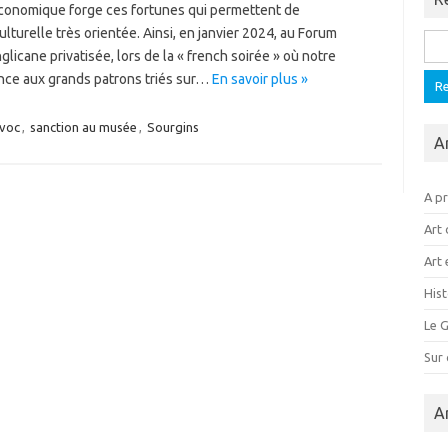
économique forge ces fortunes qui permettent de
turelle très orientée. Ainsi, en janvier 2024, au Forum
Rech
cane privatisée, lors de la « french soirée » où notre
ance aux grands patrons triés sur…
En savoir plus »
voc
,
sanction au musée
,
Sourgins
A
A p
Art 
Art 
Hist
Le G
Sur
A