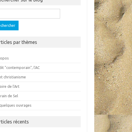
ercher :
rticles par thèmes
ropos
dit "contemporain", l'AC
et christianisme
oire de l'Art
rain de Sel
 quelques ouvrages
rticles récents