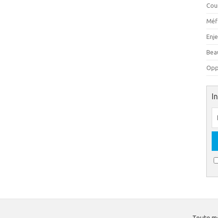
Cou
Méfi
Enj
Beau
Oppo
I