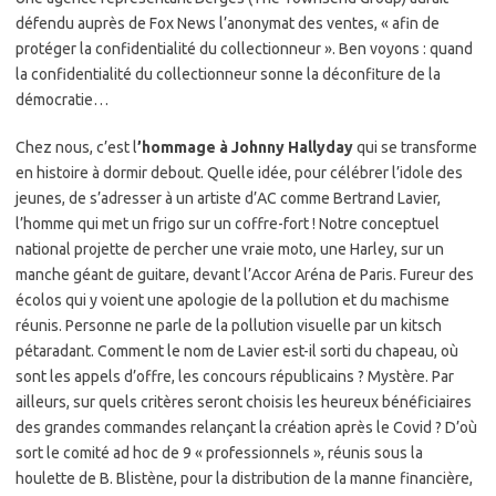
défendu auprès de Fox News l’anonymat des ventes, « afin de
protéger la confidentialité du collectionneur ». Ben voyons : quand
la confidentialité du collectionneur sonne la déconfiture de la
démocratie…
Chez nous, c’est l
’hommage à Johnny Hallyday
qui se transforme
en histoire à dormir debout. Quelle idée, pour célébrer l’idole des
jeunes, de s’adresser à un artiste d’AC comme Bertrand Lavier,
l’homme qui met un frigo sur un coffre-fort ! Notre conceptuel
national projette de percher une vraie moto, une Harley, sur un
manche géant de guitare, devant l’Accor Aréna de Paris. Fureur des
écolos qui y voient une apologie de la pollution et du machisme
réunis. Personne ne parle de la pollution visuelle par un kitsch
pétaradant. Comment le nom de Lavier est-il sorti du chapeau, où
sont les appels d’offre, les concours républicains ? Mystère. Par
ailleurs, sur quels critères seront choisis les heureux bénéficiaires
des grandes commandes relançant la création après le Covid ? D’où
sort le comité ad hoc de 9 « professionnels », réunis sous la
houlette de B. Blistène, pour la distribution de la manne financière,