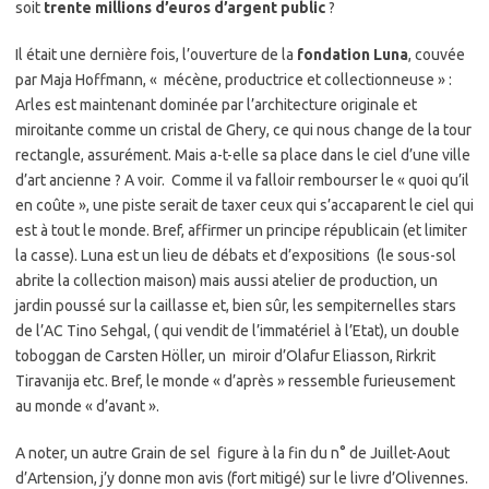
soit
trente millions d’euros d’argent public
?
Il était une dernière fois, l’ouverture de la
fondation Luna
, couvée
par Maja Hoffmann, « mécène, productrice et collectionneuse » :
Arles est maintenant dominée par l’architecture originale et
miroitante comme un cristal de Ghery, ce qui nous change de la tour
rectangle, assurément. Mais a-t-elle sa place dans le ciel d’une ville
d’art ancienne ? A voir. Comme il va falloir rembourser le « quoi qu’il
en coûte », une piste serait de taxer ceux qui s’accaparent le ciel qui
est à tout le monde. Bref, affirmer un principe républicain (et limiter
la casse). Luna est un lieu de débats et d’expositions (le sous-sol
abrite la collection maison) mais aussi atelier de production, un
jardin poussé sur la caillasse et, bien sûr, les sempiternelles stars
de l’AC Tino Sehgal, ( qui vendit de l’immatériel à l’Etat), un double
toboggan de Carsten Höller, un miroir d’Olafur Eliasson, Rirkrit
Tiravanija etc. Bref, le monde « d’après » ressemble furieusement
au monde « d’avant ».
A noter, un autre Grain de sel figure à la fin du n° de Juillet-Aout
d’Artension, j’y donne mon avis (fort mitigé) sur le livre d’Olivennes.