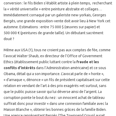
conversion : le fils Biden s’établit artiste à plein temps, recherchant
la « vérité universelle » entre peinture abstraite et collages…
Immédiatement cornaqué par un galeriste new-yorkais, Georges
Bergès, une grande exposition-vente doit avoir lieu à New York cet
automne. Estimations : entre 75 000 $ (œuvres sur papier) et
500 000 € (peintures de grande taille). Un débutant sacrément
doué ?
Même aux USA (1), tous ne croient pas aux comptes de fée, comme
l’avocat Walter Shaub, ex directeur de l’Office of Government
Ethics (établissement public luttant contre la
fraude et les
conflits d’intérêts
dans l’Administration américaine) et ce sous
Obama, détail qui a son importance. L’avocat parle de « honte »,
« d’arnaque », dénonce « un fils de président capitalisant sur cette
relation en vendant de l’art à des prix exagérés »et surtout, sans
que le public puisse savoir qui lui déverse ainsi de l’argent. La
corruption pointe le bout du nez : un innocent achat de tableau
suffirait donc pour investir « dans une connexion familiale avec la
Maison Blanche », obtenir les bonnes grâces de la famille Biden.
Une agence représentant Bergès (The Townsend Group) aurait