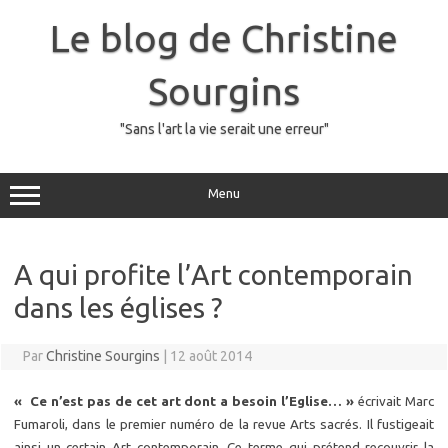
Skip
to
Le blog de Christine
content
Sourgins
"Sans l'art la vie serait une erreur"
Menu
A qui profite l’Art contemporain
dans les églises ?
Par
Christine Sourgins
|
12 août 2014
« Ce n’est pas de cet art dont a besoin l’Eglise… »
écrivait Marc
Fumaroli, dans le premier numéro de la revue Arts sacrés. Il fustigeait
ainsi un certain Art contemporain. Ce terme qui prétend recouvrir la