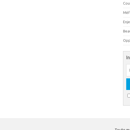
Cou
Méfi
Enj
Beau
Oppo
I