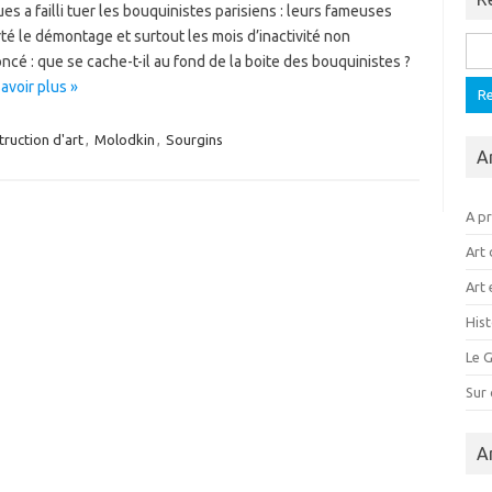
 a failli tuer les bouquinistes parisiens : leurs fameuses
rté le démontage et surtout les mois d’inactivité non
Rech
ncé : que se cache-t-il au fond de la boite des bouquinistes ?
avoir plus »
truction d'art
,
Molodkin
,
Sourgins
A
A p
Art 
Art 
Hist
Le G
Sur
A