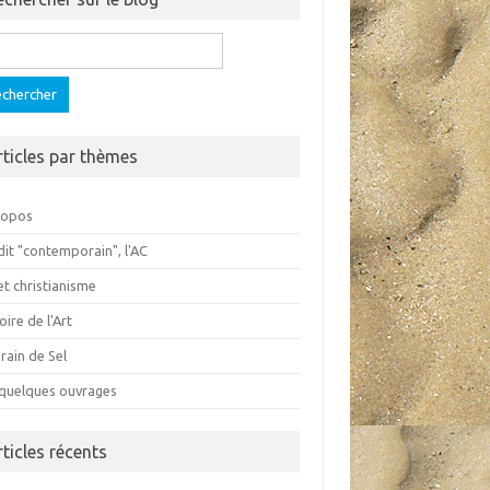
ercher :
rticles par thèmes
ropos
dit "contemporain", l'AC
et christianisme
oire de l'Art
rain de Sel
 quelques ouvrages
rticles récents