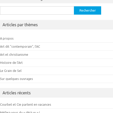
Rechercher :
Articles par thèmes
A propos
Art dit "contemporain", l'AC
Art et christianisme
Histoire de l'Art
Le Grain de Sel
Sur quelques ouvrages
Articles récents
Courbet et Cie partent en vacances
Méfiez-vous du « déjà vu » !