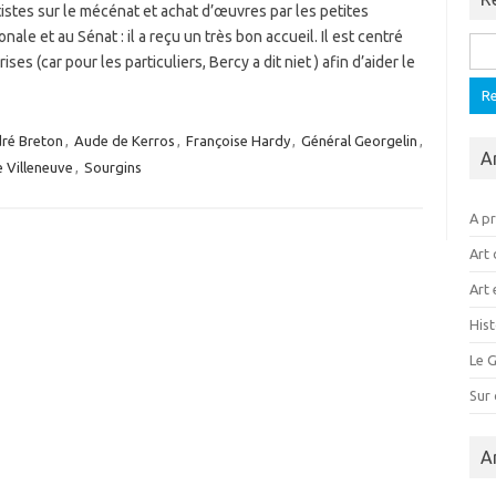
stes sur le mécénat et achat d’œuvres par les petites
ale et au Sénat : il a reçu un très bon accueil. Il est centré
Rech
ses (car pour les particuliers, Bercy a dit niet ) afin d’aider le
ré Breton
,
Aude de Kerros
,
Françoise Hardy
,
Général Georgelin
,
A
e Villeneuve
,
Sourgins
A p
Art 
Art 
Hist
Le G
Sur
A