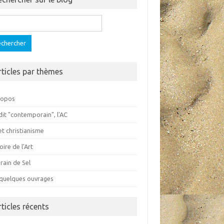
ercher :
rticles par thèmes
ropos
dit "contemporain", l'AC
et christianisme
oire de l'Art
rain de Sel
 quelques ouvrages
rticles récents