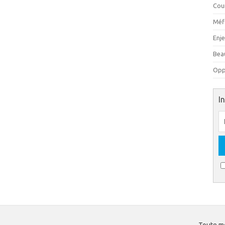
Cou
Méfi
Enj
Beau
Oppo
I