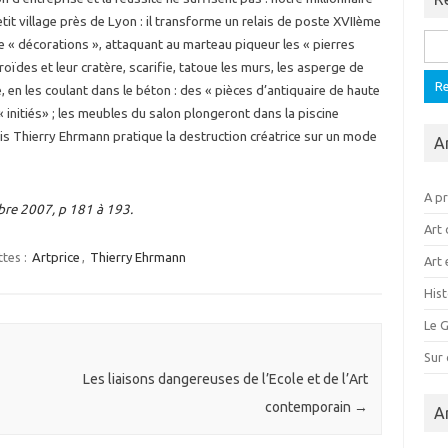
tit village près de Lyon : il transforme un relais de poste XVIIème
Rech
e « décorations », attaquant au marteau piqueur les « pierres
roïdes et leur cratère, scarifie, tatoue les murs, les asperge de
 en les coulant dans le béton : des « pièces d’antiquaire de haute
 « initiés» ; les meubles du salon plongeront dans la piscine
is Thierry Ehrmann pratique la destruction créatrice sur un mode
A
A p
re 2007, p 181 à 193.
Art 
ttes :
Artprice
,
Thierry Ehrmann
Art 
Hist
Le G
Sur
Les liaisons dangereuses de l’Ecole et de l’Art
contemporain
→
A