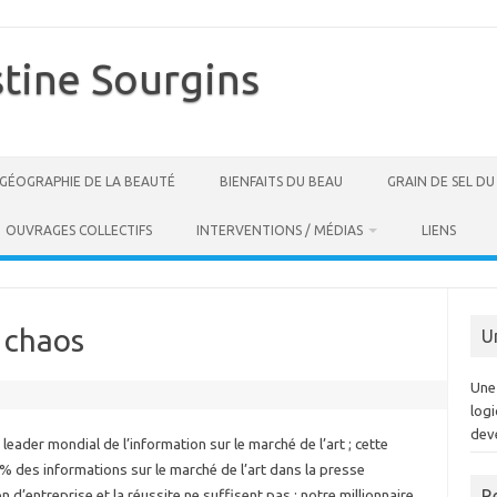
stine Sourgins
GÉOGRAPHIE DE LA BEAUTÉ
BIENFAITS DU BEAU
GRAIN DE SEL D
OUVRAGES COLLECTIFS
INTERVENTIONS / MÉDIAS
LIENS
e chaos
U
Une 
log
dev
leader mondial de l’information sur le marché de l’art ; cette
0% des informations sur le marché de l’art dans la presse
R
n d’entreprise et la réussite ne suffisent pas : notre millionnaire