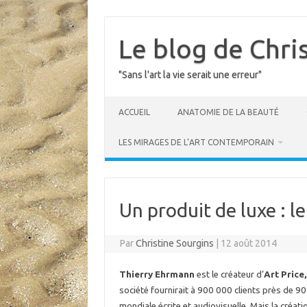
Skip
to
content
Le blog de Chri
"Sans l'art la vie serait une erreur"
ACCUEIL
ANATOMIE DE LA BEAUTÉ
LES MIRAGES DE L’ART CONTEMPORAIN
Un produit de luxe : l
Par
Christine Sourgins
|
12 août 2014
Thierry Ehrmann
est le créateur d’
Art Price,
société fournirait à 900 000 clients près de 9
mondiale écrite et audiovisuelle. Mais la créatio