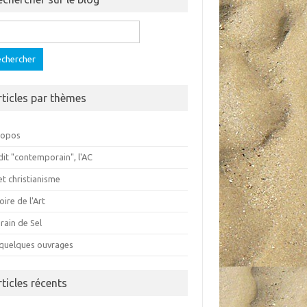
ercher :
rticles par thèmes
ropos
dit "contemporain", l'AC
et christianisme
oire de l'Art
rain de Sel
 quelques ouvrages
rticles récents