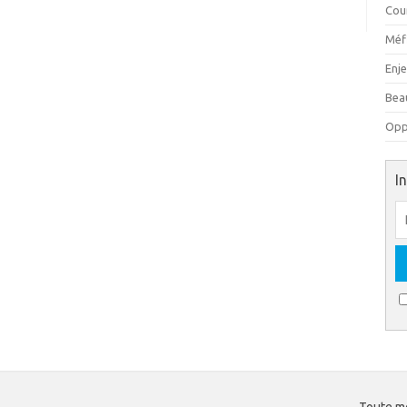
Cou
Méfi
Enj
Beau
Oppo
I