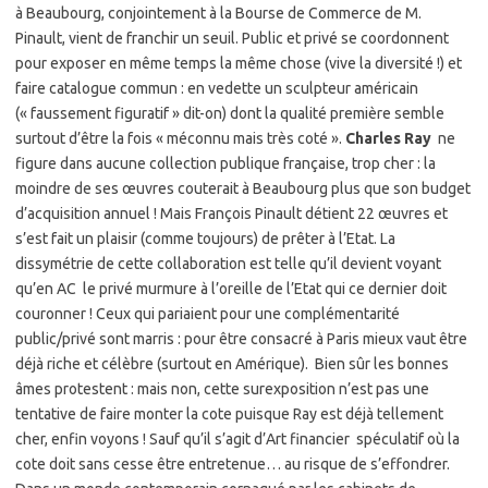
à Beaubourg, conjointement à la Bourse de Commerce de M.
Pinault, vient de franchir un seuil. Public et privé se coordonnent
pour exposer en même temps la même chose (vive la diversité !) et
faire catalogue commun : en vedette un sculpteur américain
(« faussement figuratif » dit-on) dont la qualité première semble
surtout d’être la fois « méconnu mais très coté ».
Charles Ray
ne
figure dans aucune collection publique française, trop cher : la
moindre de ses œuvres couterait à Beaubourg plus que son budget
d’acquisition annuel ! Mais François Pinault détient 22 œuvres et
s’est fait un plaisir (comme toujours) de prêter à l’Etat. La
dissymétrie de cette collaboration est telle qu’il devient voyant
qu’en AC le privé murmure à l’oreille de l’Etat qui ce dernier doit
couronner ! Ceux qui pariaient pour une complémentarité
public/privé sont marris : pour être consacré à Paris mieux vaut être
déjà riche et célèbre (surtout en Amérique). Bien sûr les bonnes
âmes protestent : mais non, cette surexposition n’est pas une
tentative de faire monter la cote puisque Ray est déjà tellement
cher, enfin voyons ! Sauf qu’il s’agit d’Art financier spéculatif où la
cote doit sans cesse être entretenue… au risque de s’effondrer.