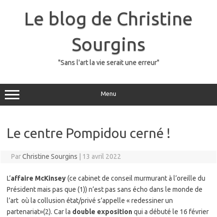
Skip
to
Le blog de Christine
content
Sourgins
"Sans l'art la vie serait une erreur"
Menu
Le centre Pompidou cerné !
Par
Christine Sourgins
|
13 avril 2022
L’
affaire McKinsey
(ce cabinet de conseil murmurant à l’oreille du
Président mais pas que (1)) n’est pas sans écho dans le monde de
l’art où la collusion état/privé s’appelle « redessiner un
partenariat»(2). Car la
double exposition
qui a débuté le 16 février