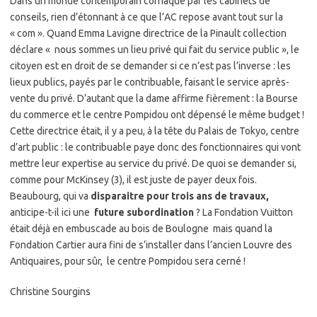
Dans un monde contemporain cornaqué par les cabinets de
conseils, rien d’étonnant à ce que l’AC repose avant tout sur la
« com ». Quand Emma Lavigne directrice de la Pinault collection
déclare « nous sommes un lieu privé qui fait du service public », le
citoyen est en droit de se demander si ce n’est pas l’inverse : les
lieux publics, payés par le contribuable, faisant le service après-
vente du privé. D’autant que la dame affirme fièrement : la Bourse
du commerce et le centre Pompidou ont dépensé le même budget !
Cette directrice était, il y a peu, à la tête du Palais de Tokyo, centre
d’art public : le contribuable paye donc des fonctionnaires qui vont
mettre leur expertise au service du privé. De quoi se demander si,
comme pour McKinsey (3), il est juste de payer deux fois.
Beaubourg, qui va
disparaitre pour trois ans de travaux,
anticipe-t-il ici une
future subordination
? La Fondation Vuitton
était déjà en embuscade au bois de Boulogne mais quand la
Fondation Cartier aura fini de s’installer dans l’ancien Louvre des
Antiquaires, pour sûr, le centre Pompidou sera cerné !
Christine Sourgins