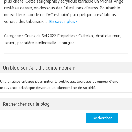
plus chère. Cette sérigraphie / acrylique terrasse un Michel-Ange
resté au dessin, en dessous des 30 millions d’euros. Pourtant le
merveilleux monde de l’AC est miné par quelques révélations
venues des tribunaux.…
En savoir plus »
Catégorie :
Grains de Sel 2022
Étiquettes :
Cattelan
,
droit d'auteur
,
Druet
,
propriété intellectuelle
,
Sourgins
Un blog sur l’art dit contemporain
Une analyse critique pour initier le public aux logiques et enjeux d’une
mouvance artistique devenue un phénomène de société.
Rechercher sur le blog
Rechercher :