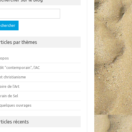
ercher :
rticles par thèmes
ropos
dit "contemporain", l'AC
et christianisme
oire de l'Art
rain de Sel
 quelques ouvrages
rticles récents