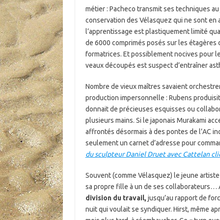
métier : Pacheco transmit ses techniques au 
conservation des Vélasquez qui ne sont en a
l’apprentissage est plastiquement limité qua
de 6000 comprimés posés sur les étagères d’
formatrices. Et possiblement nocives pour le
veaux découpés est suspect d’entraîner as
Nombre de vieux maîtres savaient orchestrer 
production impersonnelle : Rubens produisit
donnait de précieuses esquisses ou collabo
plusieurs mains. Si le japonais Murakami ac
affrontés désormais à des pontes de l’AC in
seulement un carnet d’adresse pour comman
du sculpteur Daniel Druet avec Cattelan cl
Souvent (comme Vélasquez) le jeune artiste do
sa propre fille à un de ses collaborateurs…
division du travail,
jusqu’au rapport de force
nuit qui voulait se syndiquer. Hirst, même a