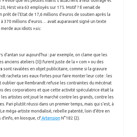
 » évite que les petites mains s’attachent à leur ouvrage et
, Hirst vira 63 employés sur 175. Motif ? Il venait de
un prêt de l’Etat de 17,6 millions d’euros de soutien après la
 à 370 millions d’euros… avait auparavant signé un texte
 merde aux idiots »
sic
.
rs d’antan sur aujourd’hui : par exemple, on clame que les
s anciens ateliers (3)) furent juste de la « com » ou des
es
sont ravalées en objet publicitaire, comme si la gravure
andt racheta ses eaux-fortes pour faire monter leur cote : les
’est oublier que Rembrandt refuse les contraintes du mécénat
 des corporations et que cette activité spéculatrice était la
les artistes ont joué le marché contre les grands, contre les
s. Pari plutôt réussi dans un premier temps, mais qui s’est, à
Le méga-artiste mondialisé, rebelle patenté, loin d’être en
 d’info, en kiosque, cf
Artension
N°182 (2).