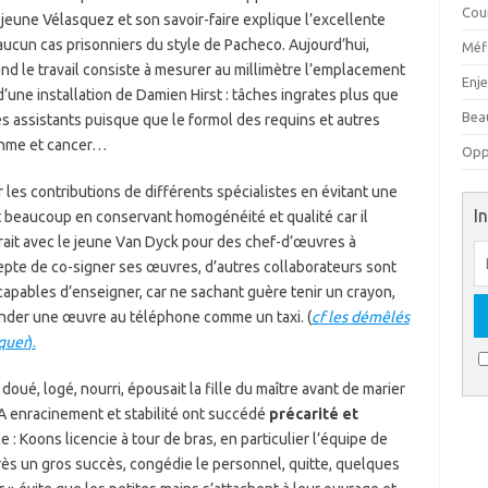
Cou
jeune Vélasquez et son savoir-faire explique l’excellente
ucun cas prisonniers du style de Pacheco. Aujourd’hui,
Méfi
nd le travail consiste à mesurer au millimètre l’emplacement
Enj
une installation de Damien Hirst : tâches ingrates plus que
Beau
s assistants puisque que le formol des requins et autres
thme et cancer…
Oppo
les contributions de différents spécialistes en évitant une
I
 beaucoup en conservant homogénéité et qualité car il
rait avec le jeune Van Dyck pour des chef-d’œuvres à
cepte de co-signer ses œuvres, d’autres collaborateurs sont
capables d’enseigner, car ne sachant guère tenir un crayon,
der une œuvre au téléphone comme un taxi. (
cf les démêlés
iquer
).
ué, logé, nourri, épousait la fille du maître avant de marier
 A enracinement et stabilité ont succédé
précarité et
 : Koons licencie à tour de bras, en particulier l’équipe de
près un gros succès, congédie le personnel, quitte, quelques