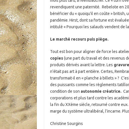
mois plus tard, à réembaucher. Ce « turn over
revendiquent une paternité. Rebelote en 2020
bénéficier du « quoiqu’il en coûte » british, 
pandémie. Hirst, dont sa fortune est évaluée
intitulé « Pourquoi les salauds vendent de la
Le marché recours puis piège.
Tout est bon pour aligner de force les atelie
copies
(une part du travail et des revenus de
produits dérivés avant la lettre. Les
gravur
n’était pas art à part entière. Certes, Rembr
transformait-il en « planche à billets » ? C
des puissants comme les règlements tatillons
condition de son
autonomie créatrice.
Car 
corporations et plus tard contre les académie
la fin du XXème siècle, retourné contre eux. 
marge du système ultralibéral, l’incarne. Plus
Christine Sourgins