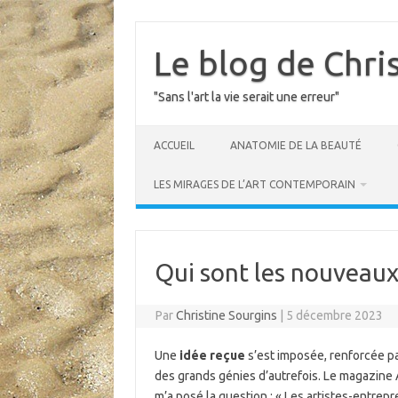
Skip
to
content
Le blog de Chri
"Sans l'art la vie serait une erreur"
ACCUEIL
ANATOMIE DE LA BEAUTÉ
LES MIRAGES DE L’ART CONTEMPORAIN
Qui sont les nouveaux
Par
Christine Sourgins
|
5 décembre 2023
Une
idée reçue
s’est imposée, renforcée par
des grands génies d’autrefois. Le magazine Ar
m’a posé la question : « Les artistes-entrep