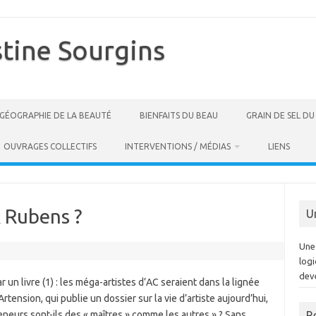
stine Sourgins
GÉOGRAPHIE DE LA BEAUTÉ
BIENFAITS DU BEAU
GRAIN DE SEL D
OUVRAGES COLLECTIFS
INTERVENTIONS / MÉDIAS
LIENS
 Rubens ?
U
Une 
log
dev
 un livre (1) : les méga-artistes d’AC seraient dans la lignée
tension, qui publie un dossier sur la vie d’artiste aujourd’hui,
reneurs sont-ils des « maîtres » comme les autres » ? Sans
R