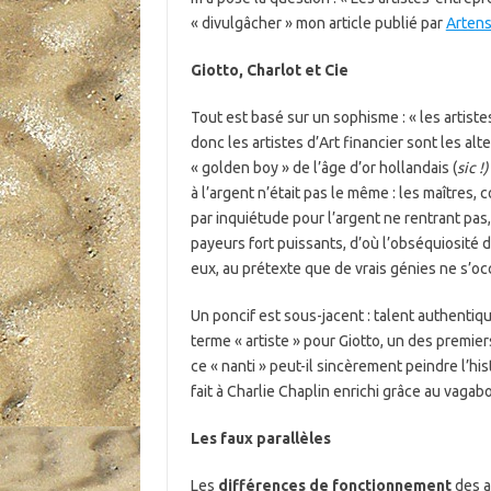
« divulgâcher » mon article publié par
Artens
Giotto, Charlot et Cie
Tout est basé sur un sophisme : « les artist
donc les artistes d’Art financier sont les al
« golden boy » de l’âge d’or hollandais (
sic !)
à l’argent n’était pas le même : les maîtres
par inquiétude pour l’argent ne rentrant pa
payeurs fort puissants, d’où l’obséquiosité d
eux, au prétexte que de vrais génies ne s’occ
Un poncif est sous-jacent : talent authenti
terme « artiste » pour Giotto, un des premier
ce « nanti » peut-il sincèrement peindre l’h
fait à Charlie Chaplin enrichi grâce au vaga
Les faux parallèles
Les
différences de fonctionnement
des a