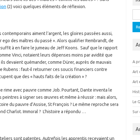
ion
(2) voici quelques éléments de réflexion.
Rech
es contemporains aiment l’argent, les gloires passées aussi,
ter ego des maîtres du passé ». Alors qualifier Rembrandt, de
A
suffit à en faire le jumeau de Jeff Koons. Sauf que le rapport
, comme Vinci, notaient leurs dépenses moins par avidité que
A p
s, ils devaient quémander, comme Dürer, auprès de mauvais
e Rubens : faut-il retourner ces soucis financiers contre
Art 
upent que des « hauts faits de la création » ?
Art 
que rime avec pauvre comme Job. Pourtant, Dante inventa le
Hist
s peintres à signer ses œuvres et même à réussir : mais alors,
Le G
istoire du pauvre d’Assise, St François ? Le même reproche sera
bond Charlot. Immoral ? L’histoire a répondu …
Sur
A
teliers sont patentes. Autrefois les apprentis recevaient un